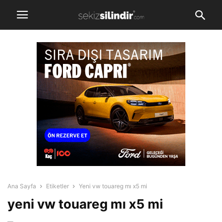
Ana Sayfa
Etiketler
Yeni vw touareg mı x5 mi
yeni vw touareg mı x5 mi