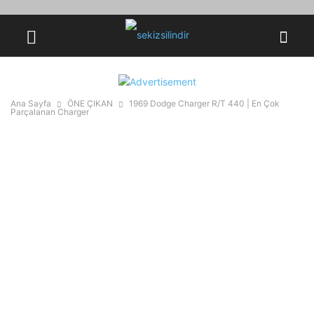
Ana Sayfa
ÖNE ÇIKAN
1969 Dodge Charger R/T 440 | En Çok
Parçalanan Charger