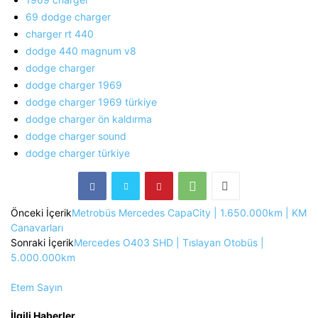
69 dodge charger
charger rt 440
dodge 440 magnum v8
dodge charger
dodge charger 1969
dodge charger 1969 türkiye
dodge charger ön kaldırma
dodge charger sound
dodge charger türkiye
Önceki İçerik
Metrobüs Mercedes CapaCity | 1.650.000km | KM
Canavarları
Sonraki İçerik
Mercedes O403 SHD | Tıslayan Otobüs |
5.000.000km
Etem Sayın
İlgili Haberler