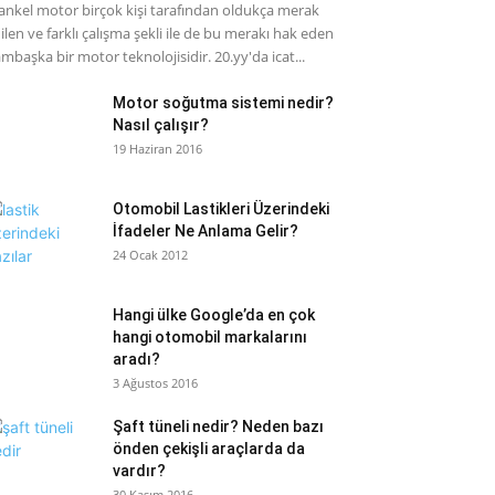
nkel motor birçok kişi tarafından oldukça merak
ilen ve farklı çalışma şekli ile de bu merakı hak eden
mbaşka bir motor teknolojisidir. 20.yy'da icat...
Motor soğutma sistemi nedir?
Nasıl çalışır?
19 Haziran 2016
Otomobil Lastikleri Üzerindeki
İfadeler Ne Anlama Gelir?
24 Ocak 2012
Hangi ülke Google’da en çok
hangi otomobil markalarını
aradı?
3 Ağustos 2016
Şaft tüneli nedir? Neden bazı
önden çekişli araçlarda da
vardır?
30 Kasım 2016