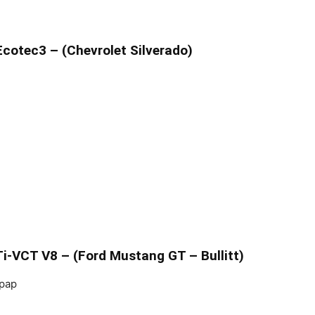
 Ecotec3 – (Chevrolet Silverado)
 Ti-VCT V8 – (Ford Mustang GT – Bullitt)
upap