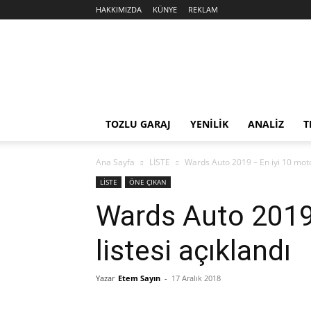
HAKKIMIZDA
KÜNYE
REKLAM
Sekiz
Silindir
TOZLU GARAJ
YENİLİK
ANALİZ
T
Ana Sayfa
LİSTE
Wards Auto 2019 – En iyi 10 motor
LİSTE
ÖNE ÇIKAN
Wards Auto 2019 
listesi açıklandı
Yazar
Etem Sayın
-
17 Aralık 2018