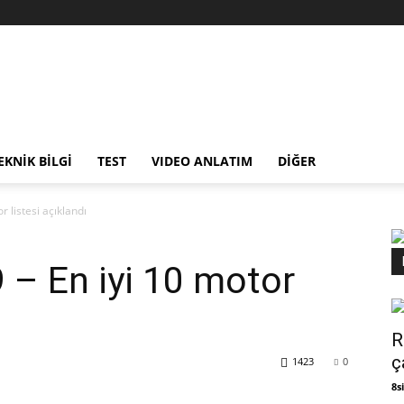
EKNİK BİLGİ
TEST
VIDEO ANLATIM
DİĞER
 listesi açıklandı
– En iyi 10 motor
R
ç
1423
0
8si