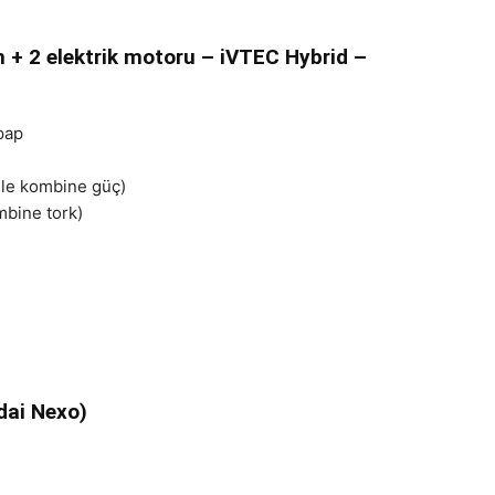
in + 2 elektrik motoru – iVTEC Hybrid –
pap
ile kombine güç)
mbine tork)
ndai Nexo)