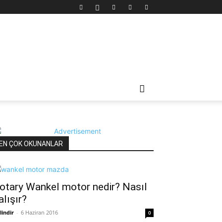
EN ÇOK OKUNANLAR
otary Wankel motor nedir? Nasıl
alışır?
lindir
-
6 Haziran 2016
0