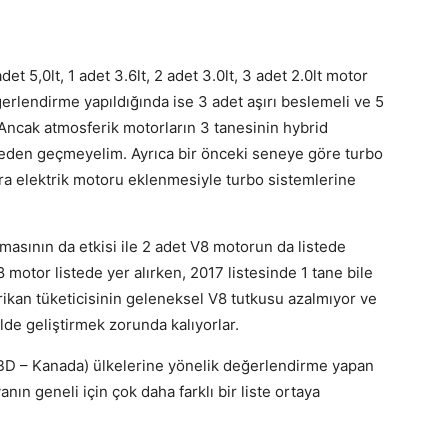
det 5,0lt, 1 adet 3.6lt, 2 adet 3.0lt, 3 adet 2.0lt motor
erlendirme yapıldığında ise 3 adet aşırı beslemeli ve 5
 Ancak atmosferik motorların 3 tanesinin hybrid
eden geçmeyelim. Ayrıca bir önceki seneye göre turbo
ara elektrik motoru eklenmesiyle turbo sistemlerine
masının da etkisi ile 2 adet V8 motorun da listede
 motor listede yer alırken, 2017 listesinde 1 tane bile
rikan tüketicisinin geleneksel V8 tutkusu azalmıyor ve
lde geliştirmek zorunda kalıyorlar.
D – Kanada) ülkelerine yönelik değerlendirme yapan
nın geneli için çok daha farklı bir liste ortaya