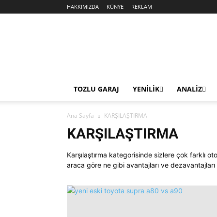
HAKKIMIZDA
KÜNYE
REKLAM
Sekiz
Silindir
TOZLU GARAJ
YENİLİK
ANALİZ
Ana Sayfa
KARŞILAŞTIRMA
KARŞILAŞTIRMA
Karşılaştırma kategorisinde sizlere çok farklı o
araca göre ne gibi avantajları ve dezavantajları