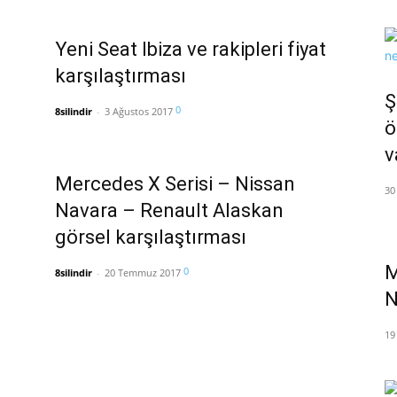
Yeni Seat Ibiza ve rakipleri fiyat
karşılaştırması
Ş
0
8silindir
-
3 Ağustos 2017
ö
v
Mercedes X Serisi – Nissan
30
Navara – Renault Alaskan
görsel karşılaştırması
M
0
8silindir
-
20 Temmuz 2017
N
19