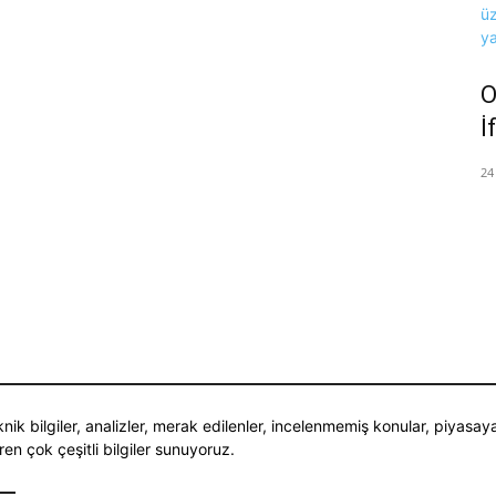
O
İ
24
nik bilgiler, analizler, merak edilenler, incelenmemiş konular, piyasay
ren çok çeşitli bilgiler sunuyoruz.