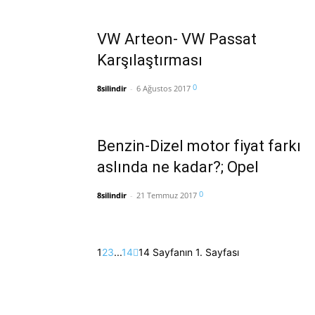
VW Arteon- VW Passat
Karşılaştırması
0
8silindir
-
6 Ağustos 2017
Benzin-Dizel motor fiyat farkı
aslında ne kadar?; Opel
0
8silindir
-
21 Temmuz 2017
1
2
3
...
14
14 Sayfanın 1. Sayfası