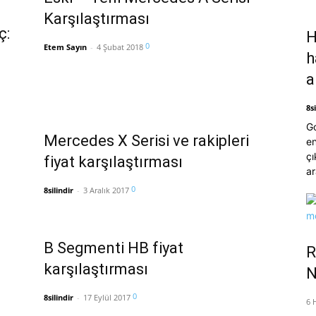
Karşılaştırması
ç:
H
0
Etem Sayın
-
4 Şubat 2018
h
a
8si
Go
Mercedes X Serisi ve rakipleri
en
çı
fiyat karşılaştırması
ar
0
8silindir
-
3 Aralık 2017
B Segmenti HB fiyat
R
karşılaştırması
N
0
8silindir
-
17 Eylül 2017
6 