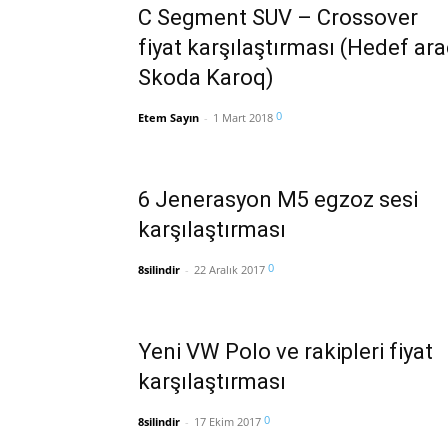
C Segment SUV – Crossover
fiyat karşılaştırması (Hedef ara
Skoda Karoq)
0
Etem Sayın
-
1 Mart 2018
6 Jenerasyon M5 egzoz sesi
karşılaştırması
0
8silindir
-
22 Aralık 2017
Yeni VW Polo ve rakipleri fiyat
karşılaştırması
0
8silindir
-
17 Ekim 2017