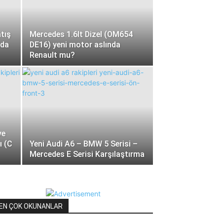
tış
Mercedes 1.6lt Dizel (OM654
nda
DE16) yeni motor aslında
Renault mu?
ve
ı (C
Yeni Audi A6 – BMW 5 Serisi –
Mercedes E Serisi Karşılaştırma
EN ÇOK OKUNANLAR