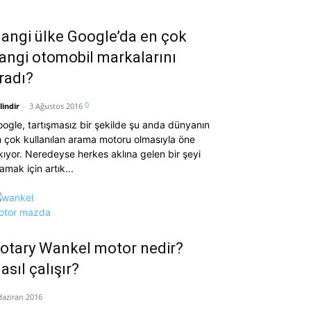
angi ülke Google’da en çok
angi otomobil markalarını
radı?
0
lindir
-
3 Ağustos 2016
ogle, tartışmasız bir şekilde şu anda dünyanın
 çok kullanılan arama motoru olmasıyla öne
kıyor. Neredeyse herkes aklına gelen bir şeyi
amak için artık...
otary Wankel motor nedir?
asıl çalışır?
Haziran 2016