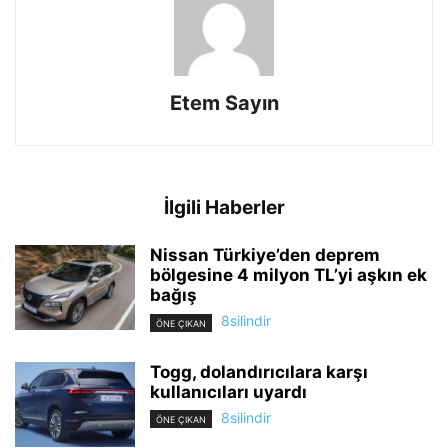
Etem Sayın
İlgili Haberler
Nissan Türkiye’den deprem
bölgesine 4 milyon TL’yi aşkın ek
bağış
8silindir
ÖNE ÇIKAN
Togg, dolandırıcılara karşı
kullanıcıları uyardı
8silindir
ÖNE ÇIKAN