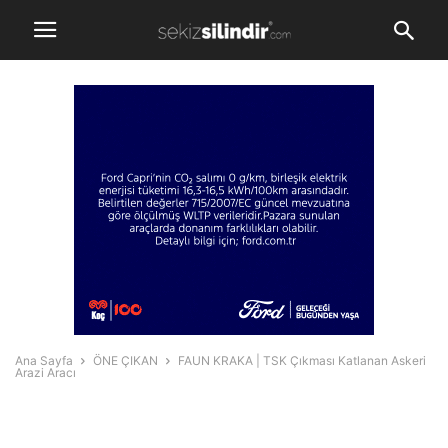
Ana Sayfa
ÖNE ÇIKAN
FAUN KRAKA | TSK Çıkması Katlanan Askeri
Arazi Aracı