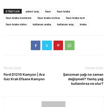
ETIKETLER
askeri araç
faun
faun kraka
faun kraka inceleme
faun kraka review
faun kraka test
faun kraka video
katlanan araba
katlanan araç
kraka
Önceki İçerik
Sonraki İçerik
Ford D1210 Kamyon | Ara
Şanzıman yağı ne zaman
Gaz Kralı Efsane Kamyon
değişmeli? Yanlış yağ
kullanılırsa ne olur?