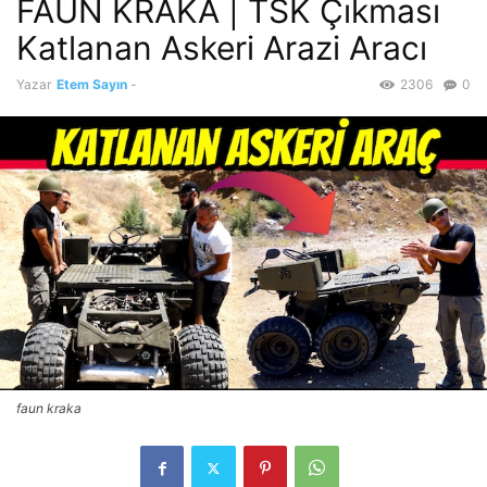
FAUN KRAKA | TSK Çıkması
Katlanan Askeri Arazi Aracı
Yazar
Etem Sayın
-
2306
0
faun kraka