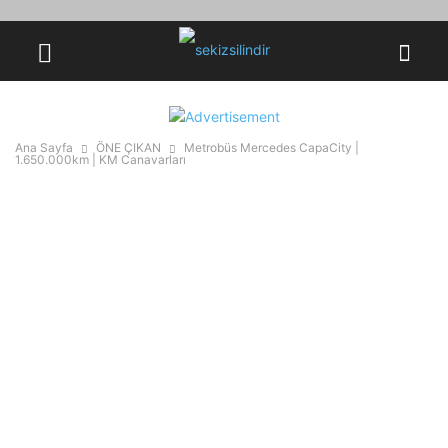
Ana Sayfa
ÖNE ÇIKAN
Metrobüs Mercedes CapaCity |
1.650.000km | KM Canavarları