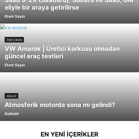
Saab 9-2X (Saabaru); Subaru ve Saab, GM
eliyle bir araya getirilirse
Etem Sayın
ÖNE ÇIKAN
VW Amarok | Üretici korkusu olmadan
güncel araç testleri
Etem Sayın
ANALİZ
Atmosferik motorda sona mı gelindi?
8silindir
EN YENI İÇERIKLER