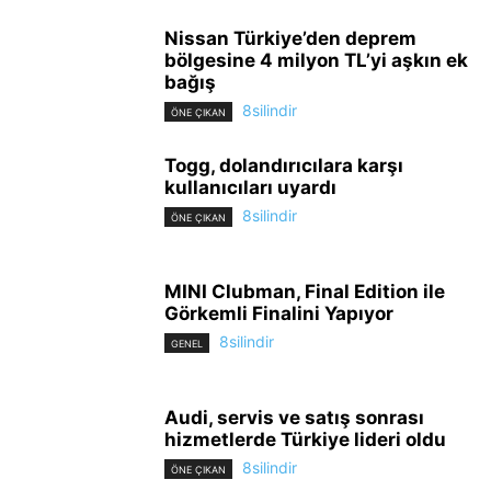
Nissan Türkiye’den deprem
bölgesine 4 milyon TL’yi aşkın ek
bağış
8silindir
ÖNE ÇIKAN
Togg, dolandırıcılara karşı
kullanıcıları uyardı
8silindir
ÖNE ÇIKAN
MINI Clubman, Final Edition ile
Görkemli Finalini Yapıyor
8silindir
GENEL
Audi, servis ve satış sonrası
hizmetlerde Türkiye lideri oldu
8silindir
ÖNE ÇIKAN