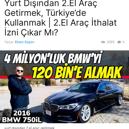
Yurt Dışından 2.El Araç
Getirmek, Türkiye’de
Kullanmak | 2.El Araç İthalat
İzni Çıkar Mı?
Yazar
Etem Sayın
-
2685
0
yurt dışından 2.el araç getirmek