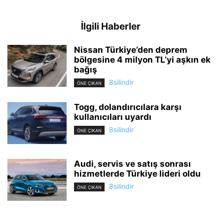
İlgili Haberler
Nissan Türkiye’den deprem
bölgesine 4 milyon TL’yi aşkın ek
bağış
8silindir
ÖNE ÇIKAN
Togg, dolandırıcılara karşı
kullanıcıları uyardı
8silindir
ÖNE ÇIKAN
Audi, servis ve satış sonrası
hizmetlerde Türkiye lideri oldu
8silindir
ÖNE ÇIKAN