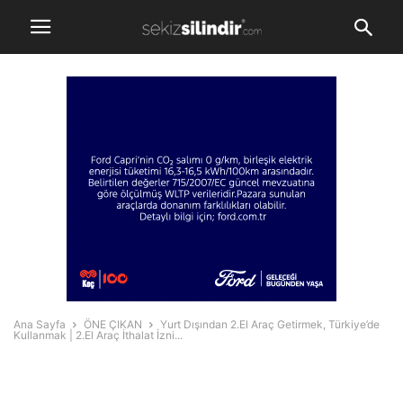
Ana Sayfa
ÖNE ÇIKAN
Yurt Dışından 2.El Araç Getirmek, Türkiye’de
Kullanmak | 2.El Araç İthalat İzni...