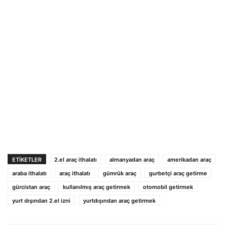
ETIKETLER
2.el araç ithalatı
almanyadan araç
amerikadan araç
araba ithalatı
araç ithalatı
gümrük araç
gurbetçi araç getirme
gürcistan araç
kullanılmış araç getirmek
otomobil getirmek
yurt dışından 2.el izni
yurtdışından araç getirmek