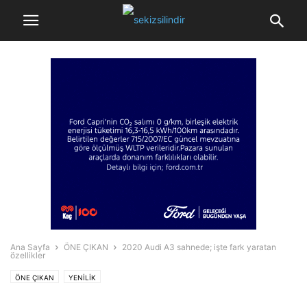
Ana Sayfa
ÖNE ÇIKAN
2020 Audi A3 sahnede; işte fark yaratan
özellikler
ÖNE ÇIKAN
YENİLİK