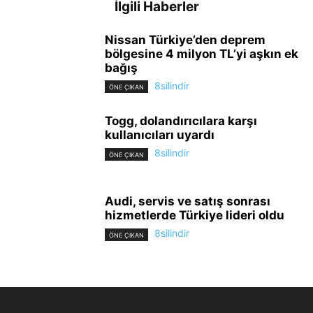
İlgili Haberler
Nissan Türkiye’den deprem
bölgesine 4 milyon TL’yi aşkın ek
bağış
8silindir
ÖNE ÇIKAN
Togg, dolandırıcılara karşı
kullanıcıları uyardı
8silindir
ÖNE ÇIKAN
Audi, servis ve satış sonrası
hizmetlerde Türkiye lideri oldu
8silindir
ÖNE ÇIKAN