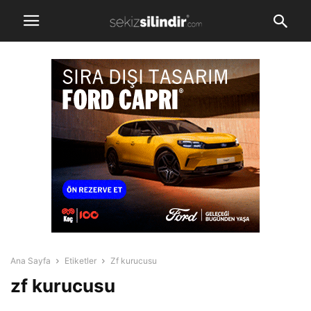
Ana Sayfa
Etiketler
Zf kurucusu
zf kurucusu