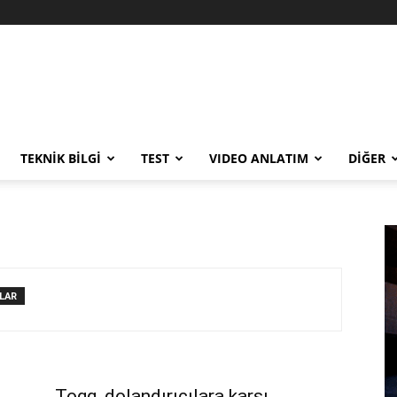
TEKNİK BİLGİ
TEST
VIDEO ANLATIM
DİĞER
LAR
Togg, dolandırıcılara karşı