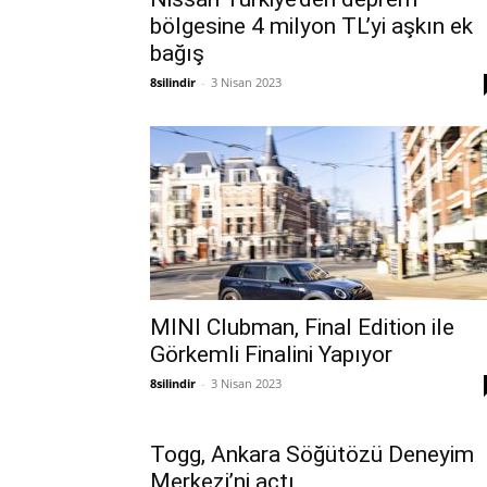
bölgesine 4 milyon TL’yi aşkın ek
bağış
8silindir
-
3 Nisan 2023
MINI Clubman, Final Edition ile
Görkemli Finalini Yapıyor
8silindir
-
3 Nisan 2023
Togg, Ankara Söğütözü Deneyim
Merkezi’ni açtı