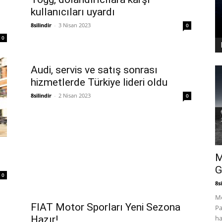
kullanıcıları uyardı
8silindir
-
3 Nisan 2023
0
0
Audi, servis ve satış sonrası
hizmetlerde Türkiye lideri oldu
8silindir
-
2 Nisan 2023
0
M
G
0
8si
Me
FIAT Motor Sporları Yeni Sezona
Pa
ha
Hazır!