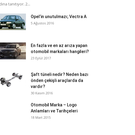
dına tanıtıyor. 2...
Opel’in unutulmazı; Vectra A
5 Ağustos 2016
En fazla ve en az arıza yapan
otomobil markaları hangileri?
23 Eylül 2017
Şaft tüneli nedir? Neden bazı
önden çekişli araçlarda da
vardır?
30 Kasım 2016
Otomobil Marka – Logo
Anlamları ve Tarihçeleri
18 Mart 2015