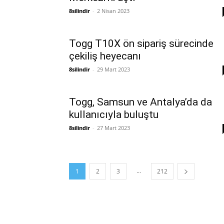
8silindir
-
2 Nisan 2023
Togg T10X ön sipariş sürecinde
çekiliş heyecanı
8silindir
-
29 Mart 2023
Togg, Samsun ve Antalya’da da
kullanıcıyla buluştu
8silindir
-
27 Mart 2023
...
1
2
3
212