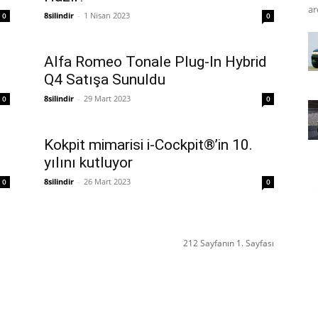
ar
8silindir
-
1 Nisan 2023
0
0
Alfa Romeo Tonale Plug-In Hybrid
Q4 Satışa Sunuldu
8silindir
-
29 Mart 2023
0
0
Kokpit mimarisi i-Cockpit®’in 10.
yılını kutluyor
8silindir
-
26 Mart 2023
0
0
212 Sayfanın 1. Sayfası