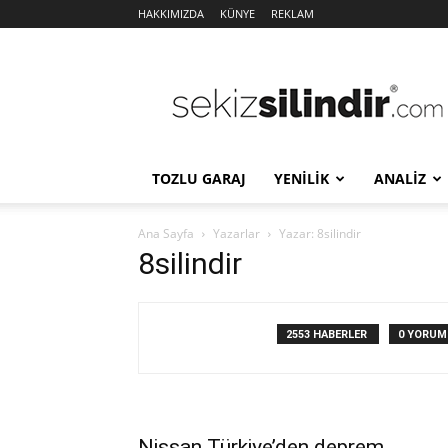
HAKKIMIZDA
KÜNYE
REKLAM
Sekiz
Silindir
TOZLU GARAJ
YENİLİK
ANALİZ
Ana Sayfa
Yazarlar
Yazar: 8silindir
8silindir
2553 HABERLER
0 YORUM
Nissan Türkiye’den deprem