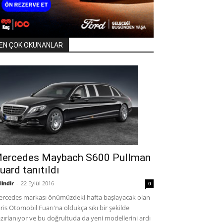
EN ÇOK OKUNANLAR
ercedes Maybach S600 Pullman
uard tanıtıldı
lindir
-
22 Eylül 2016
0
rcedes markası önümüzdeki hafta başlayacak olan
ris Otomobil Fuarı'na oldukça sıkı bir şekilde
zırlanıyor ve bu doğrultuda da yeni modellerini ardı