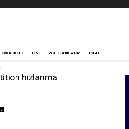
EKNİK BİLGİ
TEST
VIDEO ANLATIM
DİĞER
a
ition hızlanma
0