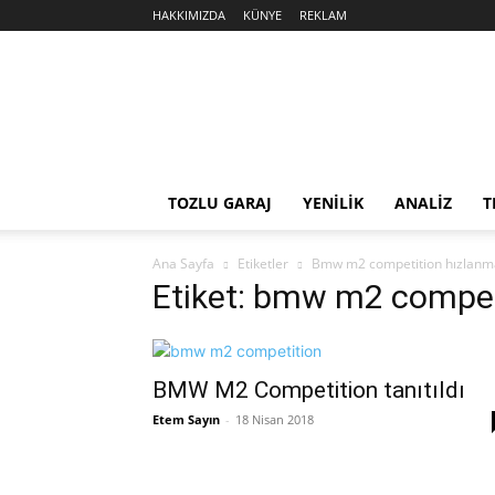
HAKKIMIZDA
KÜNYE
REKLAM
Sekiz
Silindir
TOZLU GARAJ
YENİLİK
ANALİZ
T
Ana Sayfa
Etiketler
Bmw m2 competition hızlanm
Etiket: bmw m2 compet
BMW M2 Competition tanıtıldı
Etem Sayın
-
18 Nisan 2018