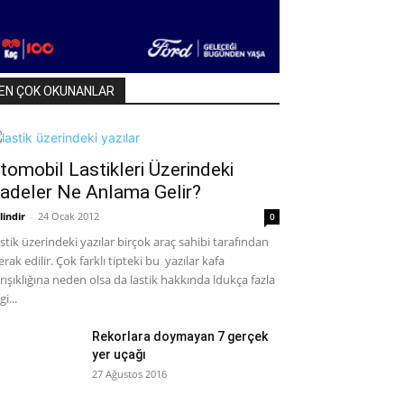
EN ÇOK OKUNANLAR
tomobil Lastikleri Üzerindeki
fadeler Ne Anlama Gelir?
lindir
-
24 Ocak 2012
0
stik üzerindeki yazılar birçok araç sahibi tarafından
rak edilir. Çok farklı tipteki bu yazılar kafa
rışıklığına neden olsa da lastik hakkında ldukça fazla
gi...
Rekorlara doymayan 7 gerçek
yer uçağı
27 Ağustos 2016