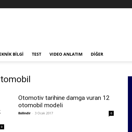
EKNİK BİLGİ
TEST
VIDEO ANLATIM
DİĞER
 otomobil
Otomotiv tarihine damga vuran 12
otomobil modeli
k
8silindir
-
3 Ocak 2017
0
0