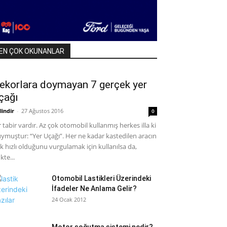
EN ÇOK OKUNANLAR
ekorlara doymayan 7 gerçek yer
çağı
lindir
-
27 Ağustos 2016
0
r tabir vardır. Az çok otomobil kullanmış herkes illa ki
ymuştur: “Yer Uçağı”. Her ne kadar kastedilen aracın
k hızlı olduğunu vurgulamak için kullanılsa da,
kte...
Otomobil Lastikleri Üzerindeki
İfadeler Ne Anlama Gelir?
24 Ocak 2012