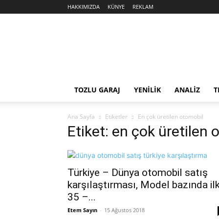
HAKKIMIZDA
KÜNYE
REKLAM
Sekiz
Silindir
TOZLU GARAJ
YENİLİK
ANALİZ
T
Ana Sayfa
Etiketler
En çok üretilen otomobil
Etiket: en çok üretilen
Türkiye – Dünya otomobil satış
karşılaştırması, Model bazında il
35 –...
Etem Sayın
-
15 Ağustos 2018