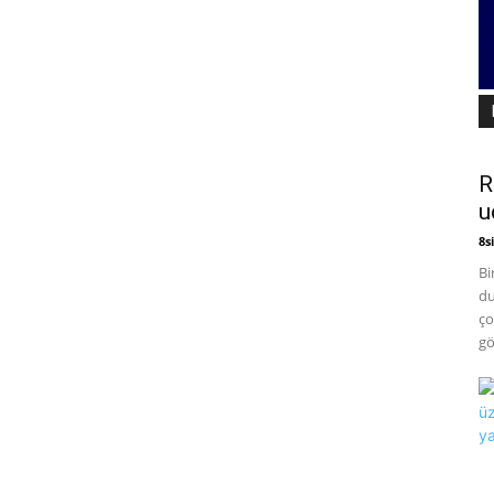
R
u
8si
Bi
du
ço
gö