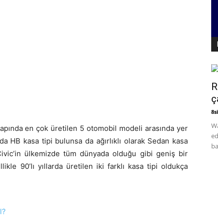
R
ç
8si
Wa
apında en çok üretilen 5 otomobil modeli arasında yer
ed
nda HB kasa tipi bulunsa da ağırlıklı olarak Sedan kasa
ba
 Civic’in ülkemizde tüm dünyada olduğu gibi geniş bir
ikle 90’lı yıllarda üretilen iki farklı kasa tipi oldukça
l?