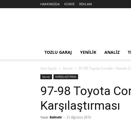
HAKKIMIZDA
KÜNYE
REKLAM
Sekiz
Silindir
TOZLU GARAJ
YENİLİK
ANALİZ
T
Ana Sayfa
Genel
97-98 Toyota Corolla – Honda Ci
Genel
KARŞILAŞTIRMA
97-98 Toyota Cor
Karşılaştırması
Yazar
8silindir
-
21 Ağustos 2016