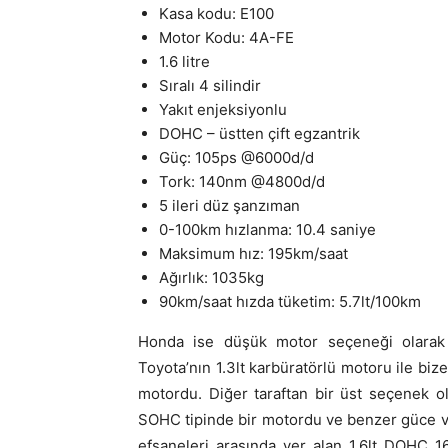
Kasa kodu: E100
Motor Kodu: 4A-FE
1.6 litre
Sıralı 4 silindir
Yakıt enjeksiyonlu
DOHC – üstten çift egzantrik
Güç: 105ps @6000d/d
Tork: 140nm @4800d/d
5 ileri düz şanzıman
0-100km hızlanma: 10.4 saniye
Maksimum hız: 195km/saat
Ağırlık: 1035kg
90km/saat hızda tüketim: 5.7lt/100km
Honda ise düşük motor seçeneği olarak
Toyota’nın 1.3lt karbüratörlü motoru ile biz
motordu. Diğer taraftan bir üst seçenek ol
SOHC tipinde bir motordu ve benzer güce ve
efsaneleri arasında yer alan 1.6lt DOHC 