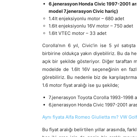
6.jenerasyon Honda Civic 1997-2001 ar
model 7.jenerasyon Civic hariç)
1.4lt enjeksiyonlu motor – 680 adet
1.6lt enjeksiyonlu 16V motor – 750 adet
1.6lt VTEC motor – 33 adet
Corolla’nın 6 yıl, Civic’in ise 5 yıl satış
birbirine oldukça yakın diyebiliriz. Bu da he
açık bir şekilde gösteriyor. Diğer taraftan 
modelde de 1.6lt 16V seçeneğinin en fazl
görebiliriz. Bu nedenle biz de karşılaştırm
1.6 motor fiyat aralığı ise şu şekilde;
7.jenerasyon Toyota Corolla 1993-1998 ara
6.jenerasyon Honda Civic 1997-2001 arası 
Aynı fiyata Alfa Romeo Giulietta mı? VW Gol
Bu fiyat aralığı belirtilen yıllar arasında,