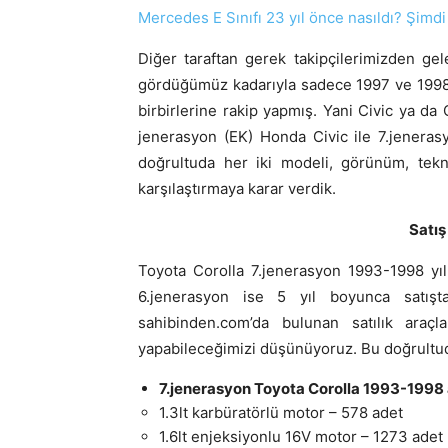
Mercedes E Sınıfı 23 yıl önce nasıldı? Şimdi
Diğer taraftan gerek takipçilerimizden gel
gördüğümüz kadarıyla sadece 1997 ve 1998 yı
birbirlerine rakip yapmış. Yani Civic ya da 
jenerasyon (EK) Honda Civic ile 7.jeneras
doğrultuda her iki modeli, görünüm, tekni
karşılaştırmaya karar verdik.
Satış
Toyota Corolla 7.jenerasyon 1993-1998 yıll
6.jenerasyon ise 5 yıl boyunca satışta
sahibinden.com’da bulunan satılık araçl
yapabileceğimizi düşünüyoruz. Bu doğrultuda 
7.jenerasyon Toyota Corolla 1993-1998 a
1.3lt karbüratörlü motor – 578 adet
1.6lt enjeksiyonlu 16V motor – 1273 adet