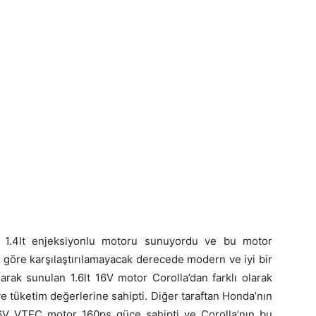
 1.4lt enjeksiyonlu motoru sunuyordu ve bu motor
e göre karşılaştırılamayacak derecede modern ve iyi bir
arak sunulan 1.6lt 16V motor Corolla’dan farklı olarak
 tüketim değerlerine sahipti. Diğer taraftan Honda’nın
16V VTEC motor 160ps güce sahipti ve Corolla’nın bu