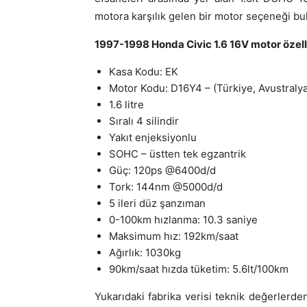
motora karşılık gelen bir motor seçeneği b
1997-1998 Honda Civic 1.6 16V motor özelli
Kasa Kodu: EK
Motor Kodu: D16Y4 – (Türkiye, Avustralya
1.6 litre
Sıralı 4 silindir
Yakıt enjeksiyonlu
SOHC – üstten tek egzantrik
Güç: 120ps @6400d/d
Tork: 144nm @5000d/d
5 ileri düz şanzıman
0-100km hızlanma: 10.3 saniye
Maksimum hız: 192km/saat
Ağırlık: 1030kg
90km/saat hızda tüketim: 5.6lt/100km
Yukarıdaki fabrika verisi teknik değerlerde