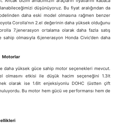
t. Ancak bizim amacımızın araçların fiyatlarını kabaca
lanabileceğimizi düşünüyoruz. Bu fiyat aralığından da
modelinden daha eski model olmasına rağmen benzer
Toyota Corolla’nın 2.el değerinin daha yüksek olduğunu
orolla 7.jenerasyon ortalama olarak daha fazla satış
e sahip olmasıyla 6.jenerasyon Honda Civic’den daha
Motorlar
e daha yüksek güce sahip motor seçenekleri mevcut.
l olmasını etkisi ile düşük hacim seçeneğini 1.3lt
ek olarak ise 1.6lt enjeksiyonlu DOHC (üstten çift
sunuluyordu. Bu motor hem gücü ve performansı hem de
llikleri