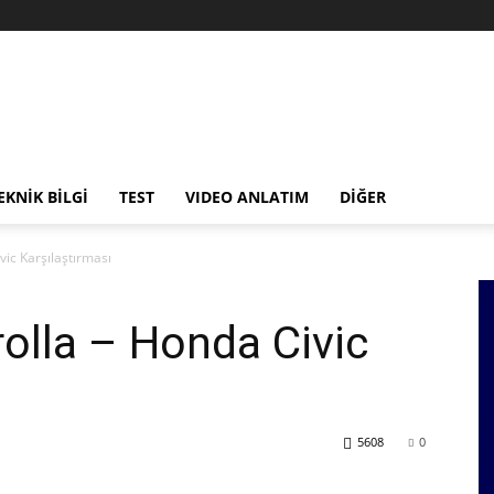
EKNİK BİLGİ
TEST
VIDEO ANLATIM
DİĞER
vic Karşılaştırması
olla – Honda Civic
5608
0