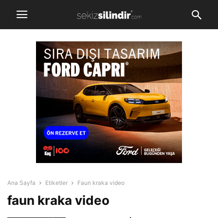
Ana Sayfa
Etiketler
Faun kraka video
faun kraka video