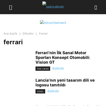
Ana Sayfa
Etiketler
Ferrari
ferrari
Ferrari’nin İlk Sanal Motor
Sporları Konsept Otomobili:
Vision GT
8silindir
ÖNE ÇIKAN
Lancia’nın yeni tasarım dili ve
logosu tanıtıldı
8silindir
GENEL