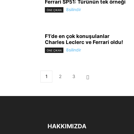
Ferrari SP51: Türünün tek örneği
8silindir
ÖNE ÇIKAN
F1’de en çok konuşulanlar
Charles Leclerc ve Ferrari oldu!
8silindir
ÖNE ÇIKAN
1
2
3
HAKKIMIZDA