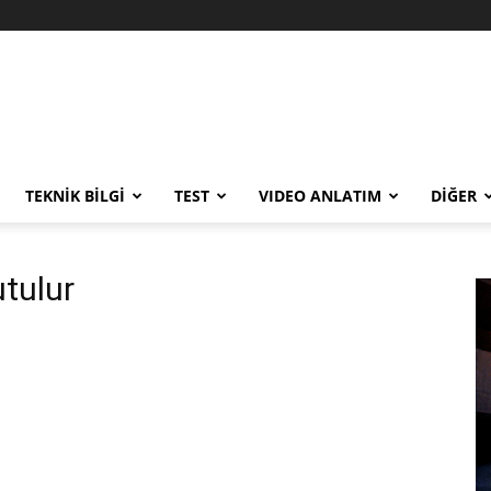
TEKNİK BİLGİ
TEST
VIDEO ANLATIM
DİĞER
utulur