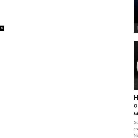
0
H
o
8si
Go
ço
Ne