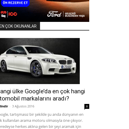
EN ÇOK OKUNANLAR
angi ülke Google’da en çok hangi
tomobil markalarını aradı?
lindir
-
3 Ağustos 2016
0
ogle, tartışmasız bir şekilde şu anda dünyanın en
k kullanılan arama motoru olmasıyla öne çıkıyor.
redeyse herkes aklına gelen bir şeyi aramak için