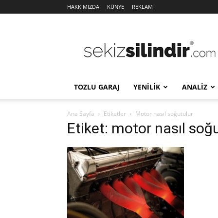
HAKKIMIZDA
KÜNYE
REKLAM
Sekiz
Silindir
TOZLU GARAJ
YENİLİK
ANALİZ
Ana Sayfa
Etiketler
Motor nasıl soğutulur
Etiket: motor nasıl soğ