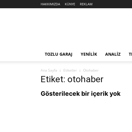
HAKKIMIZDA
KÜNYE
REKLAM
Sekiz
Silindir
TOZLU GARAJ
YENİLİK
ANALİZ
T
Ana Sayfa
Etiketler
Otohaber
Etiket: otohaber
Gösterilecek bir içerik yok