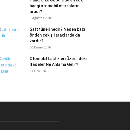
Hangi ülke Google’da en çok
hangi otomobil markalarını
aradı?
3 Ağustos 2016
Şaft tüneli nedir? Neden bazı
önden çekişli araçlarda da
vardır?
30 Kasım 2016
Otomobil Lastikleri Üzerindeki
İfadeler Ne Anlama Gelir?
24 Ocak 2012