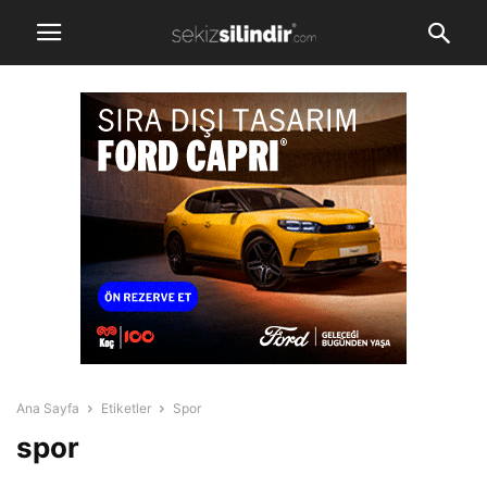
Ana Sayfa
Etiketler
Spor
spor