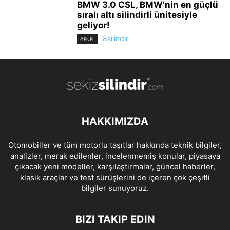
BMW 3.0 CSL, BMW’nin en güçlü
sıralı altı silindirli ünitesiyle
geliyor!
8silindir
GENEL
HAKKIMIZDA
Otomobiller ve tüm motorlu taşıtlar hakkında teknik bilgiler,
analizler, merak edilenler, incelenmemiş konular, piyasaya
çıkacak yeni modeller, karşılaştırmalar, güncel haberler,
klasik araçlar ve test sürüşlerini de içeren çok çeşitli
bilgiler sunuyoruz.
BIZI TAKIP EDIN