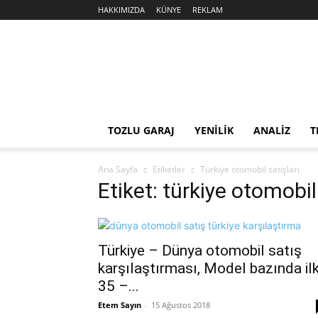
HAKKIMIZDA
KÜNYE
REKLAM
Sekiz
Silindir
TOZLU GARAJ
YENİLİK
ANALİZ
T
Ana Sayfa
Etiketler
Türkiye otomobil satışları
Etiket: türkiye otomobil 
Türkiye – Dünya otomobil satış
karşılaştırması, Model bazında il
35 –...
Etem Sayın
-
15 Ağustos 2018