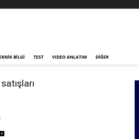
EKNİK BİLGİ
TEST
VIDEO ANLATIM
DİĞER
satışları
k
0