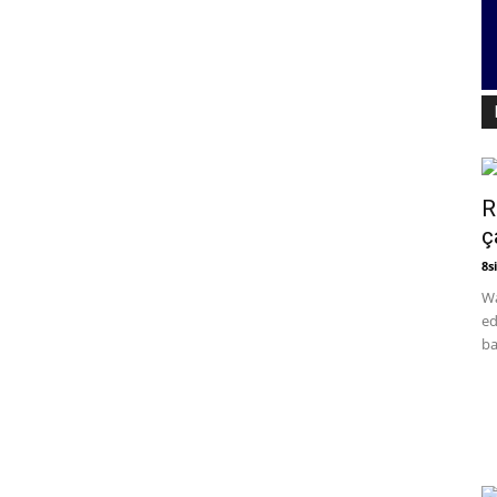
R
ç
8si
Wa
ed
ba