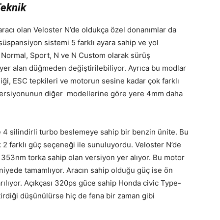
Teknik
racı olan Veloster N’de oldukça özel donanımlar da
 süspansiyon sistemi 5 farklı ayara sahip ve yol
, Normal, Sport, N ve N Custom olarak sürüş
er alan düğmeden değiştirilebiliyor. Ayrıca bu modlar
ği, ESC tepkileri ve motorun sesine kadar çok farklı
 N versiyonunun diğer modellerine göre yere 4mm daha
4 silindirli turbo beslemeye sahip bir benzin ünite. Bu
2 farklı güç seçeneği ile sunuluyordu. Veloster N’de
353nm torka sahip olan versiyon yer alıyor. Bu motor
aniyede tamamlıyor. Aracın sahip olduğu güç ise ön
arılıyor. Açıkçası 320ps güce sahip Honda civic Type-
irdiği düşünülürse hiç de fena bir zaman gibi