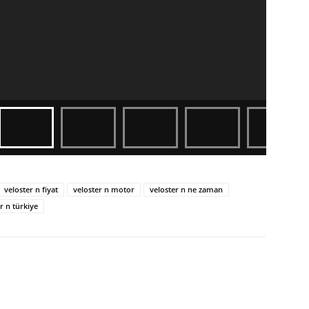
veloster n fiyat
veloster n motor
veloster n ne zaman
r n türkiye