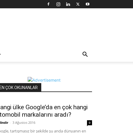
EN ÇOK OKUNANLAR
angi ülke Google’da en çok hangi
tomobil markalarını aradı?
lindir
-
3 Ağustos 2016
0
ogle, tartışmasız bir şekilde şu anda dünyanın en