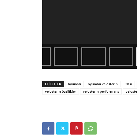
ETIKETLER
hyundai
hyundai veloster n
i30 n
veloster n özellikler
veloster n performans
veloste