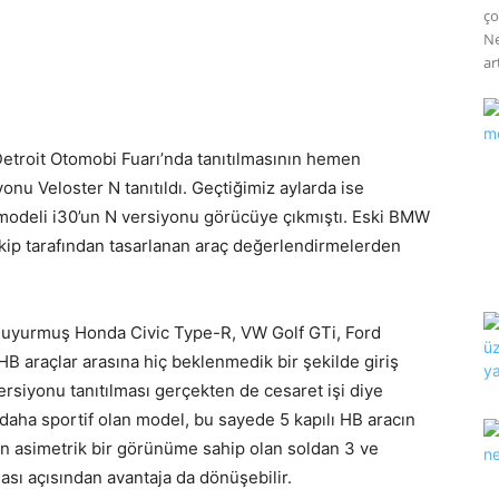
ço
Ne
art
Detroit Otomobi Fuarı’nda tanıtılmasının hemen
nu Veloster N tanıtıldı. Geçtiğimiz aylarda ise
modeli i30’un N versiyonu görücüye çıkmıştı. Eski BMW
kip tarafından tasarlanan araç değerlendirmelerden
a duyurmuş Honda Civic Type-R, VW Golf GTi, Ford
B araçlar arasına hiç beklenmedik bir şekilde giriş
ersiyonu tanıtılması gerçekten de cesaret işi diye
aha sportif olan model, bu sayede 5 kapılı HB aracın
 için asimetrik bir görünüme sahip olan soldan 3 ve
ası açısından avantaja da dönüşebilir.