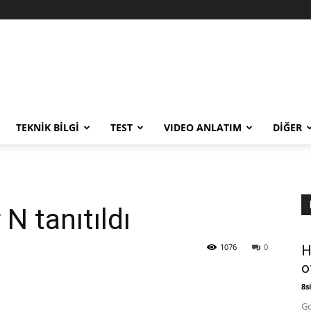
TEKNİK BİLGİ
TEST
VIDEO ANLATIM
DİĞER
N tanıtıldı
1076
0
H
o
8si
Go