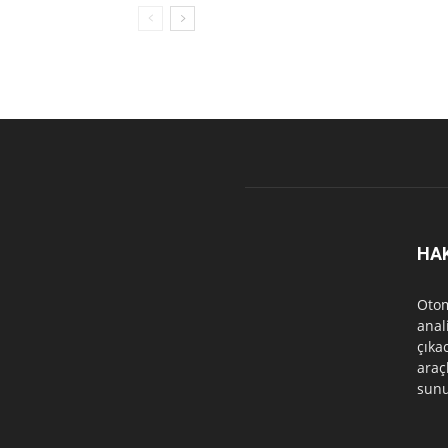
HA
Otom
anal
çıka
araçl
sunu