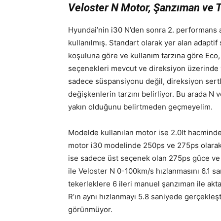
Veloster N Motor, Şanzıman ve 
Hyundai’nin i30 N’den sonra 2. performans a
kullanılmış. Standart olarak yer alan adaptif
koşuluna göre ve kullanım tarzına göre Eco
seçenekleri mevcut ve direksiyon üzerinde y
sadece süspansiyonu değil, direksiyon sertli
değişkenlerin tarzını belirliyor. Bu arada
yakın olduğunu belirtmeden geçmeyelim.
Modelde kullanılan motor ise 2.0lt hacminde 
motor i30 modelinde 250ps ve 275ps olarak 
ise sadece üst seçenek olan 275ps güce ve 
ile Veloster N 0-100km/s hızlanmasını 6.1 s
tekerleklere 6 ileri manuel şanzıman ile akt
R’ın aynı hızlanmayı 5.8 saniyede gerçekleşt
görünmüyor.