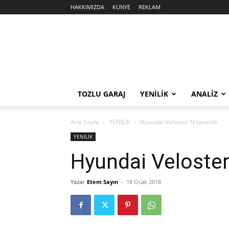
HAKKIMIZDA
KÜNYE
REKLAM
Sekiz
Silindir
TOZLU GARAJ
YENİLİK
ANALİZ
Ana Sayfa
YENİLİK
Hyundai Veloster N tanıtıldı
YENİLİK
Hyundai Veloster 
Yazar
Etem Sayın
-
18 Ocak 2018