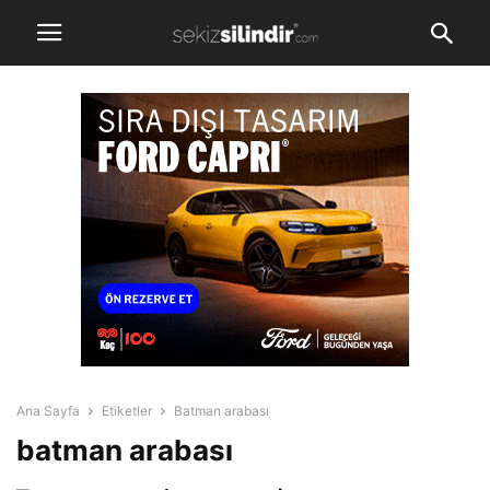
Ana Sayfa
Etiketler
Batman arabası
batman arabası