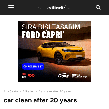
Ana Sayfa
Etiketler
Car clean after 20 years
car clean after 20 years