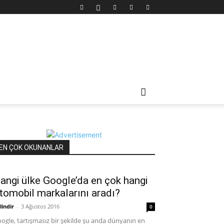
EN ÇOK OKUNANLAR
angi ülke Google’da en çok hangi
tomobil markalarını aradı?
lindir
-
3 Ağustos 2016
0
ogle, tartışmasız bir şekilde şu anda dünyanın en