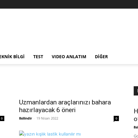
EKNİK BİLGİ
TEST
VIDEO ANLATIM
DİĞER
Uzmanlardan araçlarınızı bahara
hazırlayacak 6 öneri
H
o
8silindir
-
19 Nisan 2022
0
0
8si
Go