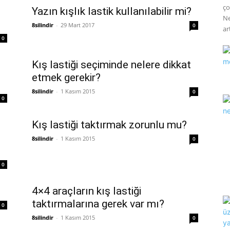
ço
Yazın kışlık lastik kullanılabilir mi?
Ne
8silindir
-
29 Mart 2017
0
art
0
Kış lastiği seçiminde nelere dikkat
etmek gerekir?
8silindir
-
1 Kasım 2015
0
0
Kış lastiği taktırmak zorunlu mu?
8silindir
-
1 Kasım 2015
0
0
4×4 araçların kış lastiği
taktırmalarına gerek var mı?
0
8silindir
-
1 Kasım 2015
0