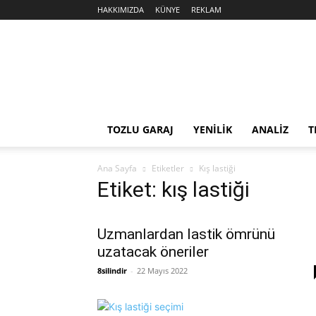
HAKKIMIZDA
KÜNYE
REKLAM
Sekiz
Silindir
TOZLU GARAJ
YENİLİK
ANALİZ
T
Ana Sayfa
Etiketler
Kış lastiği
Etiket: kış lastiği
Uzmanlardan lastik ömrünü
uzatacak öneriler
8silindir
-
22 Mayıs 2022