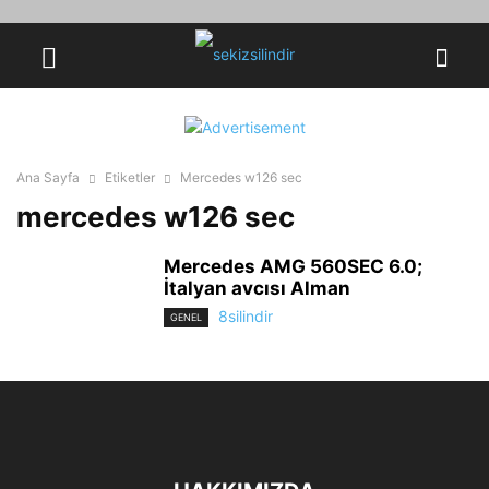
Ana Sayfa
Etiketler
Mercedes w126 sec
mercedes w126 sec
Mercedes AMG 560SEC 6.0;
İtalyan avcısı Alman
8silindir
GENEL