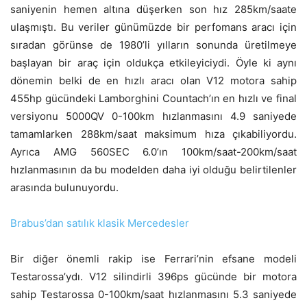
saniyenin hemen altına düşerken son hız 285km/saate
ulaşmıştı. Bu veriler günümüzde bir perfomans aracı için
sıradan görünse de 1980’li yılların sonunda üretilmeye
başlayan bir araç için oldukça etkileyiciydi. Öyle ki aynı
dönemin belki de en hızlı aracı olan V12 motora sahip
455hp gücündeki Lamborghini Countach’ın en hızlı ve final
versiyonu 5000QV 0-100km hızlanmasını 4.9 saniyede
tamamlarken 288km/saat maksimum hıza çıkabiliyordu.
Ayrıca AMG 560SEC 6.0’ın 100km/saat-200km/saat
hızlanmasının da bu modelden daha iyi olduğu belirtilenler
arasında bulunuyordu.
Brabus’dan satılık klasik Mercedesler
Bir diğer önemli rakip ise Ferrari’nin efsane modeli
Testarossa’ydı. V12 silindirli 396ps gücünde bir motora
sahip Testarossa 0-100km/saat hızlanmasını 5.3 saniyede