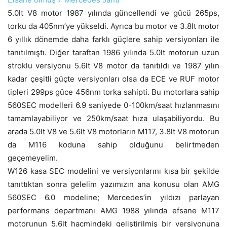
5.0lt V8 motor 1987 yılında güncellendi ve gücü 265ps,
torku da 405nm’ye yükseldi. Ayrıca bu motor ve 3.8lt motor
6 yıllık dönemde daha farklı güçlere sahip versiyonları ile
tanıtılmıştı. Diğer taraftan 1986 yılında 5.0lt motorun uzun
stroklu versiyonu 5.6lt V8 motor da tanıtıldı ve 1987 yılın
kadar çeşitli güçte versiyonları olsa da ECE ve RUF motor
tipleri 299ps güce 456nm torka sahipti. Bu motorlara sahip
560SEC modelleri 6.9 saniyede 0-100km/saat hızlanmasını
tamamlayabiliyor ve 250km/saat hıza ulaşabiliyordu. Bu
arada 5.0lt V8 ve 5.6lt V8 motorların M117, 3.8lt V8 motorun
da M116 koduna sahip olduğunu belirtmeden
geçemeyelim.
W126 kasa SEC modelini ve versiyonlarını kısa bir şekilde
tanıttıktan sonra gelelim yazımızın ana konusu olan AMG
560SEC 6.0 modeline; Mercedes’in yıldızı parlayan
performans departmanı AMG 1988 yılında efsane M117
motorunun 5.6lt hacmindeki geliştirilmiş bir versiyonuna