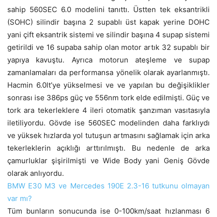
sahip 560SEC 6.0 modelini tanıttı. Üstten tek eksantrikli
(SOHC) silindir başına 2 supablı üst kapak yerine DOHC
yani çift eksantrik sistemi ve silindir başına 4 supap sistemi
getirildi ve 16 supaba sahip olan motor artık 32 supablı bir
yapıya kavuştu. Ayrıca motorun ateşleme ve supap
zamanlamaları da performansa yönelik olarak ayarlanmıştı.
Hacmin 6.0lt’ye yükselmesi ve ve yapılan bu değişiklikler
sonrası ise 386ps güç ve 556nm tork elde edilmişti. Güç ve
tork ara tekerleklere 4 ileri otomatik şanzıman vasıtasıyla
iletiliyordu. Gövde ise 560SEC modelinden daha farklıydı
ve yüksek hızlarda yol tutuşun artmasını sağlamak için arka
tekerleklerin açıklığı arttırılmıştı. Bu nedenle de arka
çamurluklar şişirilmişti ve Wide Body yani Geniş Gövde
olarak anlıyordu.
BMW E30 M3 ve Mercedes 190E 2.3-16 tutkunu olmayan
var mı?
Tüm bunların sonucunda ise 0-100km/saat hızlanması 6