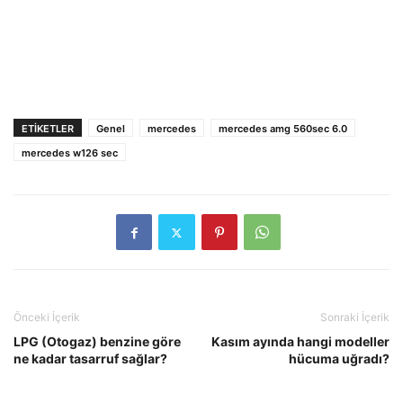
ETIKETLER
Genel
mercedes
mercedes amg 560sec 6.0
mercedes w126 sec
Önceki İçerik
Sonraki İçerik
LPG (Otogaz) benzine göre
Kasım ayında hangi modeller
ne kadar tasarruf sağlar?
hücuma uğradı?