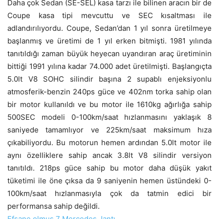
Daha çok Sedan (SE-SEL) kasa tarzı ile bilinen aracın bir de
Coupe kasa tipi mevcuttu ve SEC kısaltması ile
adlandırılıyordu. Coupe, Sedan’dan 1 yıl sonra üretilmeye
başlanmış ve üretimi de 1 yıl erken bitmişti. 1981 yılında
tanıtıldığı zaman büyük heyecan uyandıran araç üretiminin
bittiği 1991 yılına kadar 74.000 adet üretilmişti. Başlangıçta
5.0lt V8 SOHC silindir başına 2 supablı enjeksiyonlu
atmosferik-benzin 240ps güce ve 402nm torka sahip olan
bir motor kullanıldı ve bu motor ile 1610kg ağırlığa sahip
500SEC modeli 0-100km/saat hızlanmasını yaklaşık 8
saniyede tamamlıyor ve 225km/saat maksimum hıza
çıkabiliyordu. Bu motorun hemen ardından 5.0lt motor ile
aynı özelliklere sahip ancak 3.8lt V8 silindir versiyon
tanıtıldı. 218ps güce sahip bu motor daha düşük yakıt
tüketimi ile öne çıksa da 9 saniyenin hemen üstündeki 0-
100km/saat hızlanmasıyla çok da tatmin edici bir
performansa sahip değildi.
Efsane olmuş 7 Mercedes Jantı