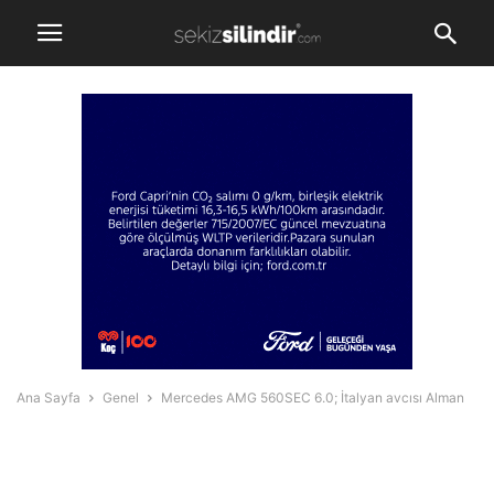
Ana Sayfa
Genel
Mercedes AMG 560SEC 6.0; İtalyan avcısı Alman