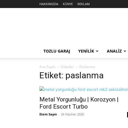
HAKKIMIZDA
KÜNYE
REKLAM
Sekiz
Silindir
TOZLU GARAJ
YENİLİK
ANALİZ
Ana Sayfa
Etiketler
Paslanma
Etiket: paslanma
Metal Yorgunluğu | Korozyon |
Ford Escort Turbo
Etem Sayın
-
26 Haziran 2020