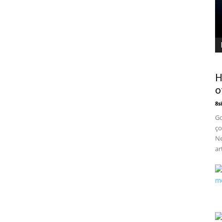
H
o
8si
Go
ço
Ne
art