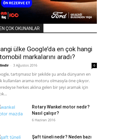
EN ÇOK OKUNANLAR
angi ülke Google’da en çok hangi
tomobil markalarını aradı?
lindir
-
3 Ağustos 2016
0
ogle, tartışmasız bir şekilde şu anda dünyanın en
k kullanılan arama motoru olmasıyla öne çıkıyor.
redeyse herkes aklına gelen bir şeyi aramak için
ık...
Rotary Wankel motor nedir?
Nasıl çalışır?
6 Haziran 2016
Şaft tüneli nedir? Neden bazı