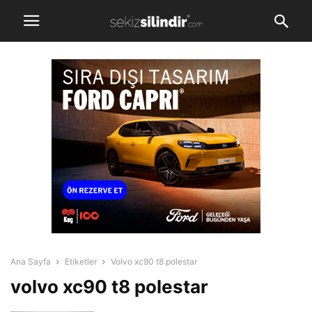
Ana Sayfa
Etiketler
Volvo xc90 t8 polestar
volvo xc90 t8 polestar