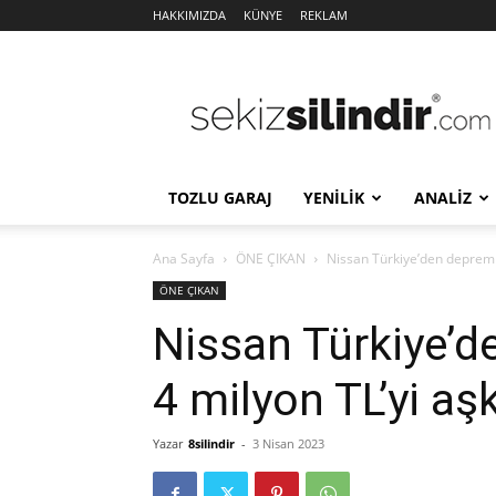
HAKKIMIZDA
KÜNYE
REKLAM
Sekiz
Silindir
TOZLU GARAJ
YENİLİK
ANALİZ
Ana Sayfa
ÖNE ÇIKAN
Nissan Türkiye’den deprem b
ÖNE ÇIKAN
Nissan Türkiye’
4 milyon TL’yi aş
Yazar
8silindir
-
3 Nisan 2023