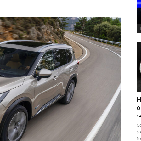
H
o
8si
Go
ço
Ne