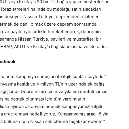
UT veya Kızılay’a 20 bin TL bağış yapan müşterilerine
a ibraz etmeleri halinde bu meblağı, satın alacakları
ndan düşüyor. Nissan Türkiye, depremden etkilenen
ndermek de dahil olmak üzere deprem sonrasında
ri ve bayileriyle birlikte hareket ederek, depremin
amında Nissan Türkiye, bayileri ve müşterileri bir
AHBAP, AKUT ve Kızılay’a bağışlanmasına vesile oldu.
 edecek
nem kampanya sonuçları ile ilgili şunları söyledi: ”
nyasına katıldı ve 4 milyon TL’nin üzerinde ek bağış
a bağışlandı. Deprem sürecinin ve yıkımın unutulmaması,
asına destek olunması için tüm yardımların
 Nisan ayında da devam edecek kampanyamızla ilgili
na aracı olmayı hedefliyoruz. Kampanyamız aracılığıyla
da bulunan tüm Nissan sahiplerine teşekkür ederim.”