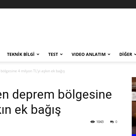
TEKNİK BİLGİ
TEST
VIDEO ANLATIM
DİĞER
ölgesine 4 milyon TL’yi aşkın ek bağış
den deprem bölgesine
kın ek bağış
1043
0