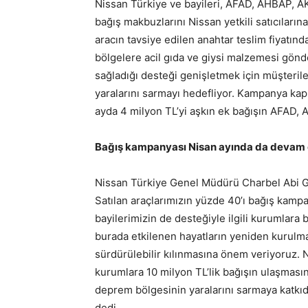
Nissan Türkiye ve bayileri, AFAD, AHBAP, AK
bağış makbuzlarını Nissan yetkili satıcıların
aracın tavsiye edilen anahtar teslim fiyatı
bölgelere acil gıda ve giysi malzemesi gö
sağladığı desteği genişletmek için müşterile
yaralarını sarmayı hedefliyor. Kampanya kaps
ayda 4 milyon TL’yi aşkın ek bağışın AFAD, 
Bağış kampanyası Nisan ayında da devam
Nissan Türkiye Genel Müdürü Charbel Abi Gha
Satılan araçlarımızın yüzde 40’ı bağış kampa
bayilerimizin de desteğiyle ilgili kurumlar
burada etkilenen hayatların yeniden kurulm
sürdürülebilir kılınmasına önem veriyoruz.
kurumlara 10 milyon TL’lik bağışın ulaşması
deprem bölgesinin yaralarını sarmaya katkı
dedi.