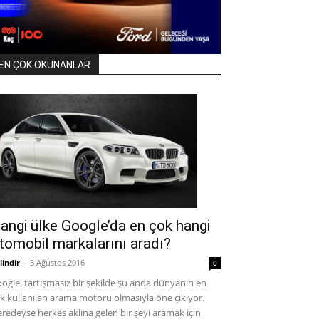
EN ÇOK OKUNANLAR
angi ülke Google’da en çok hangi
tomobil markalarını aradı?
lindir
-
3 Ağustos 2016
0
ogle, tartışmasız bir şekilde şu anda dünyanın en
k kullanılan arama motoru olmasıyla öne çıkıyor.
redeyse herkes aklına gelen bir şeyi aramak için