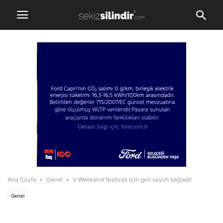
Ana Sayfa
Genel
V Weekend festivali için geri sayım başladı!
Genel