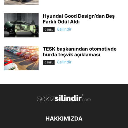
Hyundai Good Design’dan Beş
Farklı Ödül Aldı
8silindir
GENEL
TESK başkanından otomotivde
hurda teşvik açıklaması
8silindir
GENEL
HAKKIMIZDA