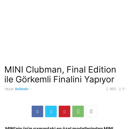
MINI Clubman, Final Edition
ile Görkemli Finalini Yapıyor
Yazar
8silindir
-
963
0
MINI’nin ürün gamındaki en özel modellerinden MINI