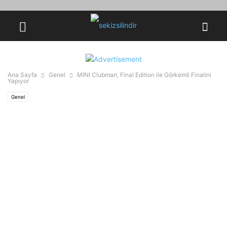
Ana Sayfa
Genel
MINI Clubman, Final Edition ile Görkemli Finalini
Yapıyor
Genel