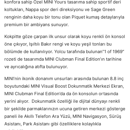
konfora sahip Özel MINI Yours tasarıma sahip sportif deri
koltukları, Nappa spor deri direksiyonu ve Sage Green
renginin daha koyu bir tonu olan Piquet kumaş detaylarıyla
premium bir ambiyans sunuyor.
Kokpitte göze çarpan ilk unsur olarak koyu renkli ön konsol
öne çıkıyor, Işıltılı Bakır rengi ve koyu yeşil tonları bu
bölümde de kullanılıyor. Yolcu tarafında bulunan”1 of 1969″
rozeti de tasarımda MINI Clubman Final Edition’ın tarihine
ve ayrıcalığına atıfta bulunuyor.
MINI’nin ikonik donanım unsurları arasında bulunan 8.8 inç
boyutundaki MINI Visual Boost Dokunmatik Merkezi Ekran,
MINI Clubman Final Edition’da da ön konsolun ortasında
yerini alıyor. Dokunmatik özelliği ile dijital dünyayı renkli
bir şekilde parmaklarınızın ucuna getiren merkezi gösterge
paneli ile Akıllı Telefon Ara Yüzü, MINI Navigasyon, Sürüş
Asistanı, Park Asistanı gibi özelliklere kolaylıkla