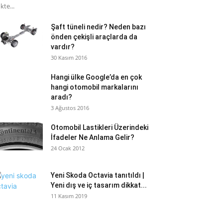
kte...
Şaft tüneli nedir? Neden bazı
önden çekişli araçlarda da
vardır?
30 Kasım 2016
Hangi ülke Google’da en çok
hangi otomobil markalarını
aradı?
3 Ağustos 2016
Otomobil Lastikleri Üzerindeki
İfadeler Ne Anlama Gelir?
24 Ocak 2012
Yeni Skoda Octavia tanıtıldı |
Yeni dış ve iç tasarım dikkat...
11 Kasım 2019