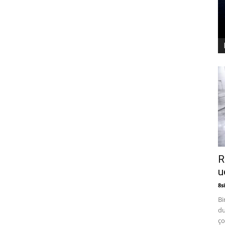
R
u
8si
Bi
du
ço