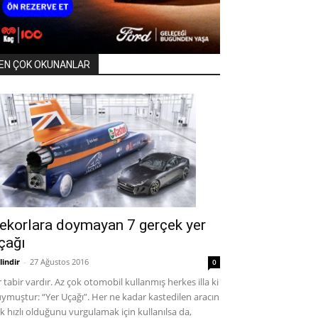
EN ÇOK OKUNANLAR
ekorlara doymayan 7 gerçek yer
çağı
lindir
-
27 Ağustos 2016
0
r tabir vardır. Az çok otomobil kullanmış herkes illa ki
ymuştur: “Yer Uçağı”. Her ne kadar kastedilen aracın
k hızlı olduğunu vurgulamak için kullanılsa da,