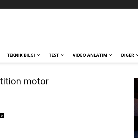
TEKNİK BİLGİ
TEST
VIDEO ANLATIM
DİĞER
ition motor
0