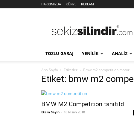
HAKKIMIZDA
KÜNYE
REKLAM
Sekiz
Silindir
TOZLU GARAJ
YENİLİK
ANALİZ
Ana Sayfa
Etiketler
Bmw m2 competition motor
Etiket: bmw m2 compet
BMW M2 Competition tanıtıldı
Etem Sayın
-
18 Nisan 2018