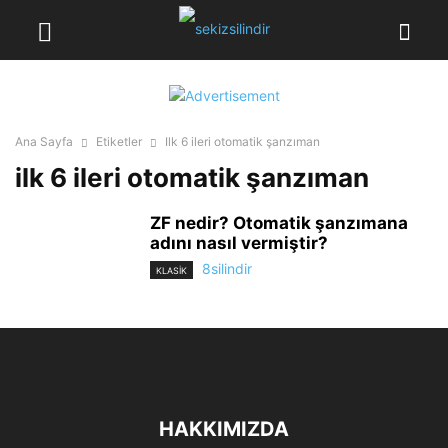
Ana Sayfa
Etiketler
Ilk 6 ileri otomatik şanzıman
ilk 6 ileri otomatik şanzıman
ZF nedir? Otomatik şanzımana
adını nasıl vermiştir?
8silindir
KLASİK
HAKKIMIZDA