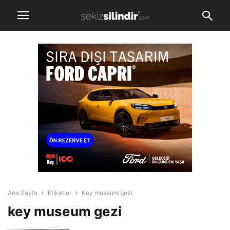
Ana Sayfa
Etiketler
Key museum gezi
key museum gezi