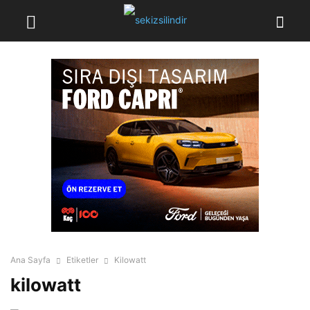
Ana Sayfa
Etiketler
Kilowatt
kilowatt