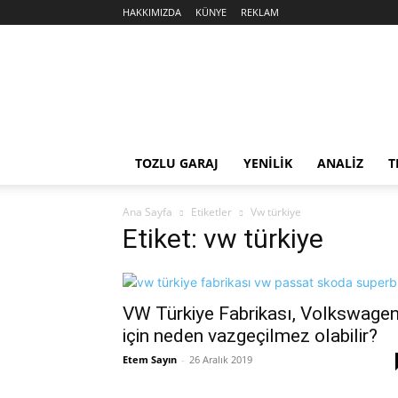
HAKKIMIZDA
KÜNYE
REKLAM
Sekiz
Silindir
TOZLU GARAJ
YENİLİK
ANALİZ
T
Ana Sayfa
Etiketler
Vw türkiye
Etiket: vw türkiye
VW Türkiye Fabrikası, Volkswage
için neden vazgeçilmez olabilir?
Etem Sayın
-
26 Aralık 2019