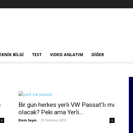
EKNİK BİLGİ
TEST
VIDEO ANLATIM
DİĞER
n
Bir gün herkes yerli VW Passat’lı mı
olacak? Peki ama Yerli...
Etem Sayın
-
25 Temmuz 2019
0
0