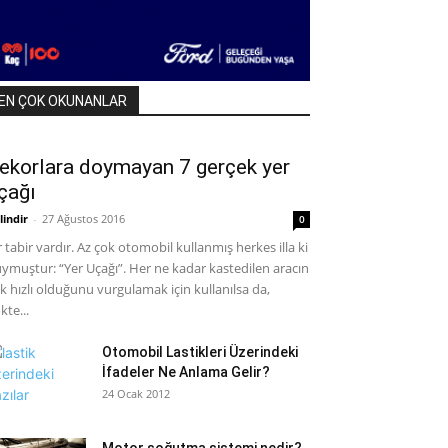
EN ÇOK OKUNANLAR
ekorlara doymayan 7 gerçek yer
çağı
lindir
-
27 Ağustos 2016
0
r tabir vardır. Az çok otomobil kullanmış herkes illa ki
ymuştur: “Yer Uçağı”. Her ne kadar kastedilen aracın
k hızlı olduğunu vurgulamak için kullanılsa da,
kte...
Otomobil Lastikleri Üzerindeki
İfadeler Ne Anlama Gelir?
24 Ocak 2012