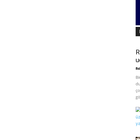
R
u
8si
Bi
du
ço
gö