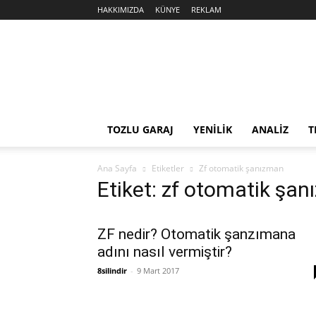
HAKKIMIZDA
KÜNYE
REKLAM
Sekiz
Silindir
TOZLU GARAJ
YENİLİK
ANALİZ
T
Ana Sayfa
Etiketler
Zf otomatik şanızman
Etiket: zf otomatik şa
ZF nedir? Otomatik şanzımana
adını nasıl vermiştir?
8silindir
-
9 Mart 2017