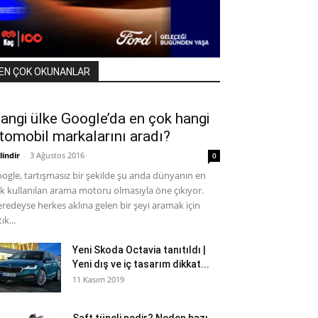
EN ÇOK OKUNANLAR
angi ülke Google’da en çok hangi
tomobil markalarını aradı?
lindir
-
3 Ağustos 2016
0
ogle, tartışmasız bir şekilde şu anda dünyanın en
k kullanılan arama motoru olmasıyla öne çıkıyor.
redeyse herkes aklına gelen bir şeyi aramak için
ık...
Yeni Skoda Octavia tanıtıldı |
Yeni dış ve iç tasarım dikkat...
11 Kasım 2019