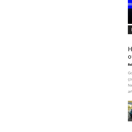
H
o
8si
Go
ço
Ne
art