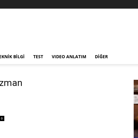
EKNİK BİLGİ
TEST
VIDEO ANLATIM
DİĞER
nızman
0