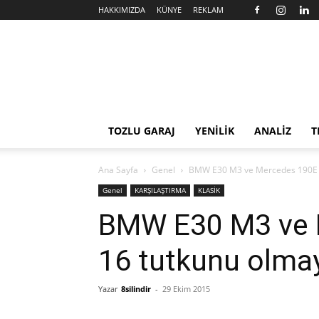
HAKKIMIZDA
KÜNYE
REKLAM
Sekiz
Silindir
TOZLU GARAJ
YENİLİK
ANALİZ
T
Ana Sayfa
Genel
BMW E30 M3 ve Mercedes 190E 2
Genel
KARŞILAŞTIRMA
KLASİK
BMW E30 M3 ve 
16 tutkunu olma
Yazar
8silindir
-
29 Ekim 2015