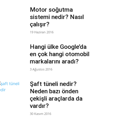
Motor soğutma
sistemi nedir? Nasıl
çalışır?
19 Haziran 2016
Hangi ülke Google’da
en çok hangi otomobil
markalarını aradı?
3 Ağustos 2016
Şaft tüneli nedir?
Neden bazı önden
çekişli araçlarda da
vardır?
30 Kasım 2016