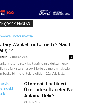
EN ÇOK OKUNANLAR
otary Wankel motor nedir? Nasıl
alışır?
lindir
-
6 Haziran 2016
0
nkel motor birçok kişi tarafından oldukça merak
ilen ve farklı çalışma şekli ile de bu merakı hak eden
mbaşka bir motor teknolojisidir. 20.yy'da icat...
Otomobil Lastikleri
Üzerindeki İfadeler Ne
Anlama Gelir?
24 Ocak 2012