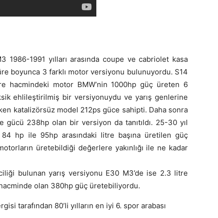
3 1986-1991 yılları arasında coupe ve cabriolet kasa
ği süre boyunca 3 farklı motor versiyonu bulunuyordu. S14
litre hacmindeki motor BMW’nin 1000hp güç üreten 6
ksik ehlileştirilmiş bir versiyonuydu ve yarış genlerine
pken katalizörsüz model 212ps güce sahipti. Daha sonra
e gücü 238hp olan bir versiyon da tanıtıldı. 25-30 yıl
 84 hp ile 95hp arasındaki litre başına üretilen güç
orların üretebildiği değerlere yakınlığı ile ne kadar
ciliği bulunan yarış versiyonu E30 M3’de ise 2.3 litre
e hacminde olan 380hp güç üretebiliyordu.
gisi tarafından 80’li yılların en iyi 6. spor arabası