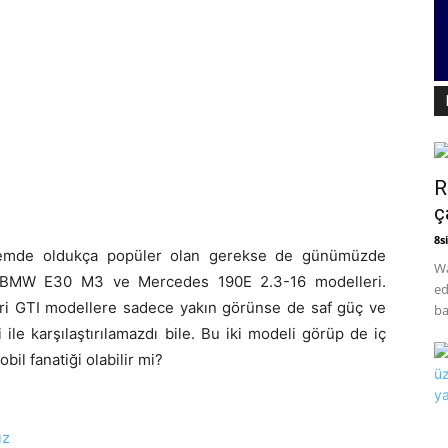
R
ç
8si
dönemde oldukça popüler olan gerekse de günümüzde
Wa
er BMW E30 M3 ve Mercedes 190E 2.3-16 modelleri.
ed
i GTI modellere sadece yakın görünse de saf güç ve
ba
ile karşılaştırılamazdı bile. Bu iki modeli görüp de iç
l fanatiği olabilir mi?
ız