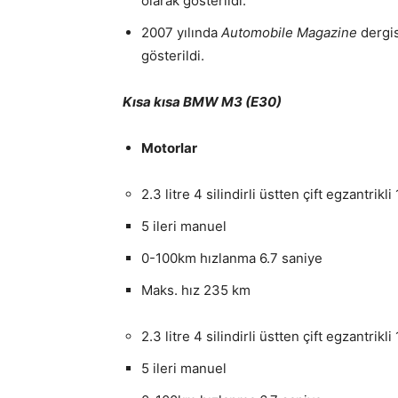
olarak gösterildi.
2007 yılında
Automobile Magazine
dergis
gösterildi.
Kısa kısa BMW M3 (E30)
Motorlar
2.3 litre 4 silindirli üstten çift egzantrik
5 ileri manuel
0-100km hızlanma 6.7 saniye
Maks. hız 235 km
2.3 litre 4 silindirli üstten çift egzantrik
5 ileri manuel