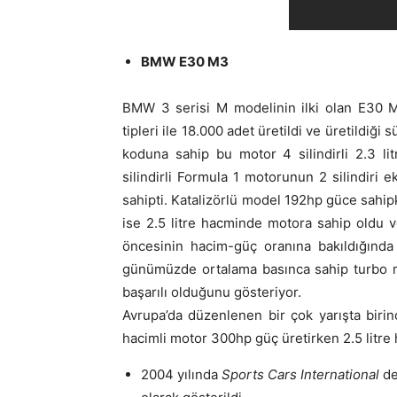
BMW E30 M3
BMW 3 serisi M modelinin ilki olan E30 M
tipleri ile 18.000 adet üretildi ve üretildi
koduna sahip bu motor 4 silindirli 2.3 
silindirli Formula 1 motorunun 2 silindiri e
sahipti. Katalizörlü model 192hp güce sahi
ise 2.5 litre hacminde motora sahip oldu v
öncesinin hacim-güç oranına bakıldığında
günümüzde ortalama basınca sahip turbo mot
başarılı olduğunu gösteriyor.
Avrupa’da düzenlenen bir çok yarışta birin
hacimli motor 300hp güç üretirken 2.5 litr
2004 yılında
Sports Cars International
der