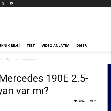
EKNİK BİLGİ
TEST
VIDEO ANLATIM
DİĞER
.5-16 tutkunu olmayan var mı?
Mercedes 190E 2.5-
yan var mı?
2022
0