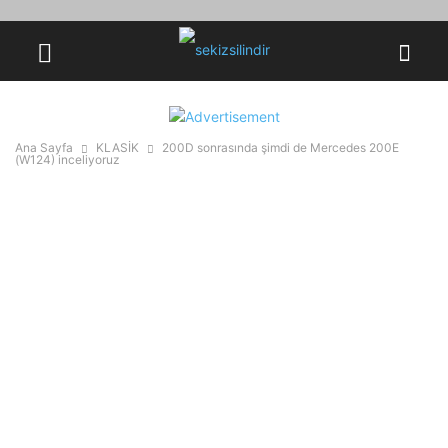
Ana Sayfa
KLASİK
200D sonrasında şimdi de Mercedes 200E
(W124) inceliyoruz