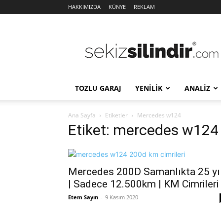
HAKKIMIZDA
KÜNYE
REKLAM
Sekiz
Silindir
TOZLU GARAJ
YENİLİK
ANALİZ
Ana Sayfa
Etiketler
Mercedes w124
Etiket: mercedes w124
Mercedes 200D Samanlıkta 25 yı
| Sadece 12.500km | KM Cimrileri
Etem Sayın
-
9 Kasım 2020