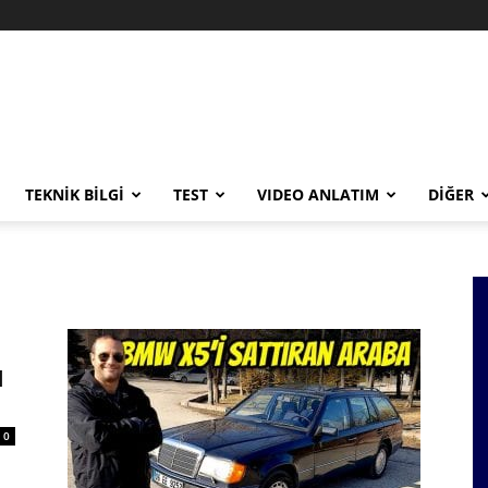
TEKNİK BİLGİ
TEST
VIDEO ANLATIM
DİĞER
l
0