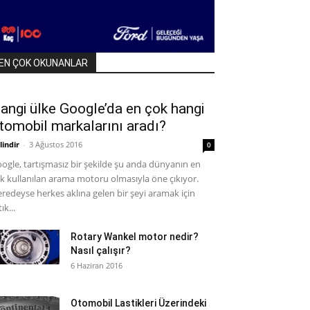
EN ÇOK OKUNANLAR
angi ülke Google’da en çok hangi
tomobil markalarını aradı?
lindir
-
3 Ağustos 2016
0
ogle, tartışmasız bir şekilde şu anda dünyanın en
k kullanılan arama motoru olmasıyla öne çıkıyor.
redeyse herkes aklına gelen bir şeyi aramak için
ık...
Rotary Wankel motor nedir?
Nasıl çalışır?
6 Haziran 2016
Otomobil Lastikleri Üzerindeki