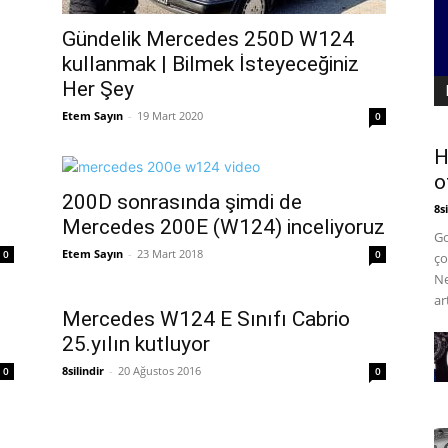
Gündelik Mercedes 250D W124
kullanmak | Bilmek İsteyeceğiniz
Her Şey
Etem Sayın
-
19 Mart 2020
0
H
o
200D sonrasında şimdi de
8si
Mercedes 200E (W124) inceliyoruz
Go
Etem Sayın
-
23 Mart 2018
0
0
ço
Ne
art
Mercedes W124 E Sınıfı Cabrio
25.yılın kutluyor
8silindir
-
20 Ağustos 2016
0
0