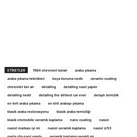
ETIKETLER
1964 chevrolet belair
araba yıkama
araba yıkama teknikleri
boya koruma nedir
ceramic coating
chevrolet bel air
detailing
detailing nasıl yapılır
detailing nedir
detailing the dirtiest car ever
detaylı temizlik
en kirli araba yıkama
en kirli arabayı yıkama
klasik araba restorasyonu
klasik araba temizliği
klasik otomobile seramik kaplama
nano coating
nasiol
nasiol markası iyi mi
nasiol seramik kaplama
nasiol zr53
pasta cila nasıl yapılır
seramik kaplama gerekli mi