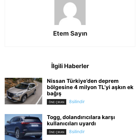
Etem Sayın
İlgili Haberler
Nissan Türkiye’den deprem
bölgesine 4 milyon TL’yi aşkın ek
bağış
8silindir
ÖNE ÇIKAN
Togg, dolandırıcılara karşı
kullanıcıları uyardı
8silindir
ÖNE ÇIKAN