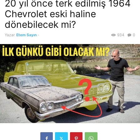
20 yıl önce terk edilmiş 1964
Chevrolet eski haline
dönebilecek mi?
Yazar
Etem Sayın
-
934
0