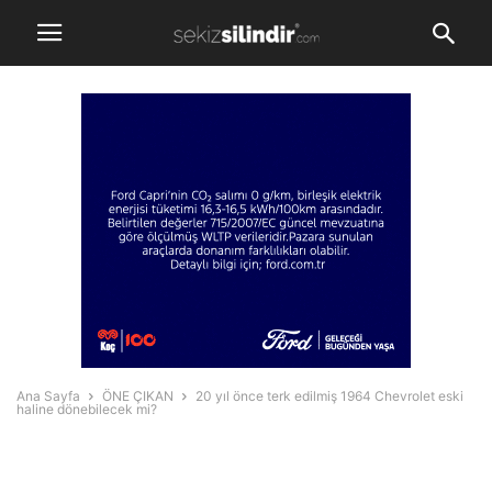
Ana Sayfa
ÖNE ÇIKAN
20 yıl önce terk edilmiş 1964 Chevrolet eski
haline dönebilecek mi?