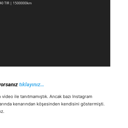
440 TIR | 1500000km
yorsanız
tıklayınız…
 video ile tanıtmamıştık. Ancak bazı Instagram
arında kenarından köşesinden kendisini göstermişti.
ız.