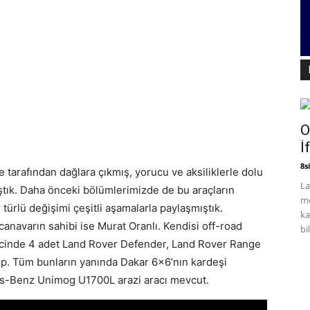
O
İ
8si
tarafından dağlara çıkmış, yorucu ve aksiliklerle dolu
La
ştık. Daha önceki bölümlerimizde de bu araçların
me
türlü değişimi çeşitli aşamalarla paylaşmıştık.
ka
canavarın sahibi ise Murat Oranlı. Kendisi off-road
bil
cinde 4 adet Land Rover Defender, Land Rover Range
p. Tüm bunların yanında Dakar 6×6’nın kardeşi
s-Benz Unimog U1700L arazi aracı mevcut.