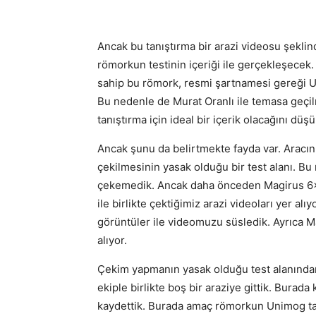
Ancak bu tanıştırma bir arazi videosu şekl
römorkun testinin içeriği ile gerçekleşecek. 
sahip bu römork, resmi şartnamesi gereği Un
Bu nedenle de Murat Oranlı ile temasa geçilm
tanıştırma için ideal bir içerik olacağını düş
Ancak şunu da belirtmekte fayda var. Aracın 
çekilmesinin yasak olduğu bir test alanı. Bu
çekemedik. Ancak daha önceden Magirus 6×6’
ile birlikte çektiğimiz arazi videoları yer alı
görüntüler ile videomuzu süsledik. Ayrıca 
alıyor.
Çekim yapmanın yasak olduğu test alanından
ekiple birlikte boş bir araziye gittik. Burada k
kaydettik. Burada amaç römorkun Unimog tar