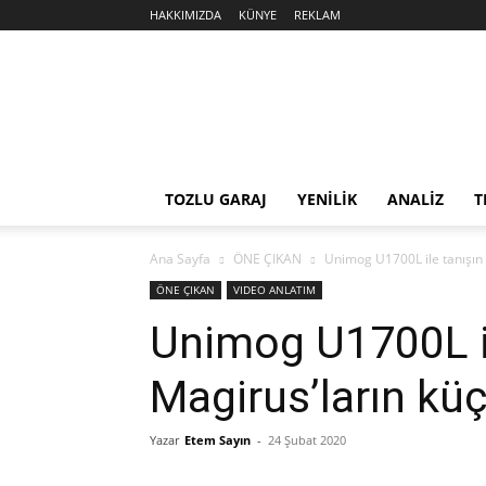
HAKKIMIZDA
KÜNYE
REKLAM
Sekiz
Silindir
TOZLU GARAJ
YENİLİK
ANALİZ
T
Ana Sayfa
ÖNE ÇIKAN
Unimog U1700L ile tanışın 
ÖNE ÇIKAN
VIDEO ANLATIM
Unimog U1700L il
Magirus’ların kü
Yazar
Etem Sayın
-
24 Şubat 2020