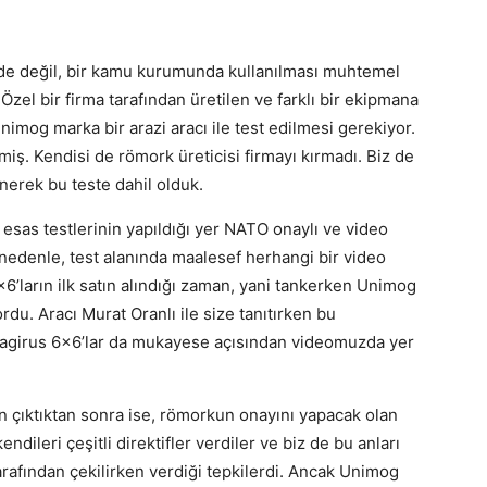
inde değil, bir kamu kurumunda kullanılması muhtemel
Özel bir firma tarafından üretilen ve farklı bir ekipmana
imog marka bir arazi aracı ile test edilmesi gerekiyor.
iş. Kendisi de römork üreticisi firmayı kırmadı. Biz de
ünerek bu teste dahil olduk.
esas testlerinin yapıldığı yer NATO onaylı ve video
 nedenle, test alanında maalesef herhangi bir video
ların ilk satın alındığı zaman, yani tankerken Unimog
yordu. Aracı Murat Oranlı ile size tanıtırken bu
Magirus 6×6’lar da mukayese açısından videomuzda yer
 çıktıktan sonra ise, römorkun onayını yapacak olan
endileri çeşitli direktifler verdiler ve biz de bu anları
afından çekilirken verdiği tepkilerdi. Ancak Unimog