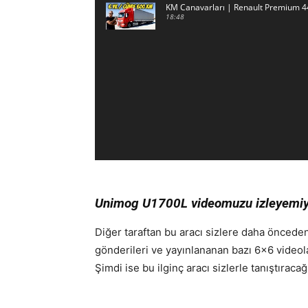
KM Canavarları | Renault Premium 
18:48
Unimog U1700L videomuzu izleyemi
Diğer taraftan bu aracı sizlere daha önceden
gönderileri ve yayınlananan bazı 6×6 videol
Şimdi ise bu ilginç aracı sizlerle tanıştıracağ