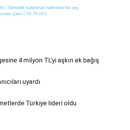
) | Gündelik kullanmak hakkında her şey
leyman Çakır | 34 TK 053
esine 4 milyon TL’yi aşkın ek bağış
nıcıları uyardı
zmetlerde Türkiye lideri oldu