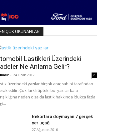
EN ÇOK OKUNANLAR
tomobil Lastikleri Üzerindeki
fadeler Ne Anlama Gelir?
lindir
-
24 Ocak 2012
0
stik üzerindeki yazılar birçok araç sahibi tarafından
rak edilir. Çok farklı tipteki bu yazılar kafa
rışıklığına neden olsa da lastik hakkında ldukça fazla
gi...
Rekorlara doymayan 7 gerçek
yer uçağı
27 Ağustos 2016