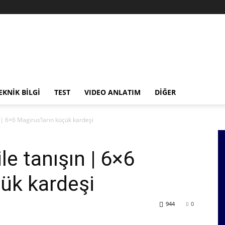
EKNİK BİLGİ
TEST
VIDEO ANLATIM
DİĞER
| 6×6 Magirus’ların küçük kardeşi
e tanışın | 6×6
çük kardeşi
944
0