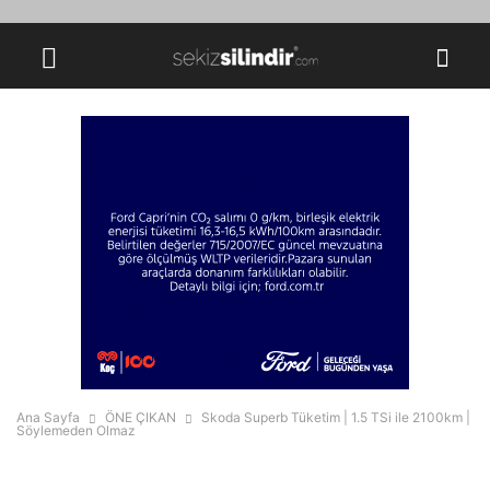
Ana Sayfa
ÖNE ÇIKAN
Skoda Superb Tüketim | 1.5 TSi ile 2100km |
Söylemeden Olmaz