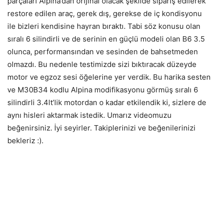
parçaları Alpina’dan orijinal olacak şekilde sipariş edilerek
restore edilen araç, gerek dış, gerekse de iç kondisyonu
ile bizleri kendisine hayran bıraktı. Tabi söz konusu olan
sıralı 6 silindirli ve de serinin en güçlü modeli olan B6 3.5
olunca, performansından ve sesinden de bahsetmeden
olmazdı. Bu nedenle testimizde sizi bıktıracak düzeyde
motor ve egzoz sesi öğelerine yer verdik. Bu harika sesten
ve M30B34 kodlu Alpina modifikasyonu görmüş sıralı 6
silindirli 3.4lt’lik motordan o kadar etkilendik ki, sizlere de
aynı hisleri aktarmak istedik. Umarız videomuzu
beğenirsiniz. İyi seyirler. Takiplerinizi ve beğenilerinizi
bekleriz :).