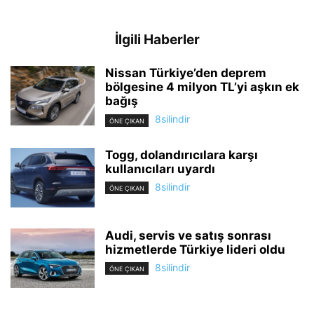
İlgili Haberler
Nissan Türkiye’den deprem
bölgesine 4 milyon TL’yi aşkın ek
bağış
8silindir
ÖNE ÇIKAN
Togg, dolandırıcılara karşı
kullanıcıları uyardı
8silindir
ÖNE ÇIKAN
Audi, servis ve satış sonrası
hizmetlerde Türkiye lideri oldu
8silindir
ÖNE ÇIKAN