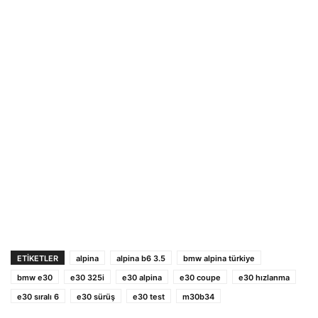
ETIKETLER
alpina
alpina b6 3.5
bmw alpina türkiye
bmw e30
e30 325i
e30 alpina
e30 coupe
e30 hızlanma
e30 sıralı 6
e30 sürüş
e30 test
m30b34