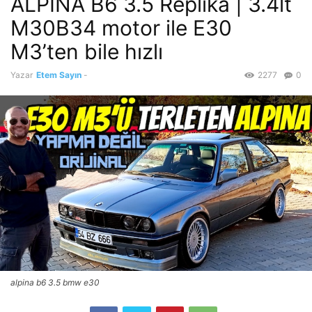
ALPINA B6 3.5 Replika | 3.4lt
M30B34 motor ile E30
M3’ten bile hızlı
Yazar
Etem Sayın
-
2277
0
alpina b6 3.5 bmw e30