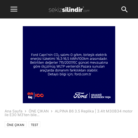
Ana Sayfa
ÖNE ÇIKAN
ALPINA B6 3.5 Replika | 3.4lt M30B34 motor
ile E30 M3’ten bile...
ÖNE ÇIKAN
TEST