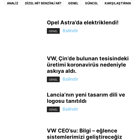
ANALİZ
DİZEL Mİ? BENZİNLİ Mİ?
GENEL
GÜNCEL
KARŞILAŞTIRMA
KLASİK
KONSEPT
LİSTE
MAKYAJ
ÖNE ÇIKAN
TEKNİK BİLGİ
TEST
TOZLU GARAJ
VIDEO ANLATIM
YENİLİK
Opel Astra’da elektriklendi!
8silindir
GENEL
VW, Çin’de bulunan tesisindeki
üretimi koronavirüs nedeniyle
askıya aldı.
8silindir
GENEL
Lancia’nın yeni tasarım dili ve
logosu tanıtıldı
8silindir
GENEL
VW CEO’su: Bilgi – eğlence
sistemlerimizi geliştireceğiz