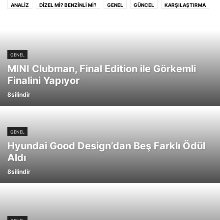
ANALİZ
DİZEL Mİ? BENZİNLİ Mİ?
GENEL
GÜNCEL
KARŞILAŞTIRMA
KLASİK
KONSEPT
LİSTE
MAKYAJ
ÖNE ÇIKAN
TEKNİK BİLGİ
TEST
TOZLU GARAJ
VIDEO ANLATIM
YENİLİK
GENEL
MINI Clubman, Final Edition ile Görkemli
Finalini Yapıyor
8silindir
GENEL
Hyundai Good Design’dan Beş Farklı Ödül
Aldı
8silindir