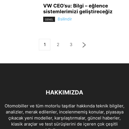
VW CEO’su: Bilgi – eğlence
sistemlerimizi geliştireceğiz
8silindir
GENEL
1
2
3
HAKKIMIZDA
Otomobiller ve tüm motorlu taşıtlar hakkında teknik bilgiler,
analizler, merak edilenler, incelenmemiş konular, piyasaya
çıkacak yeni modeller, karşılaştırmalar, güncel haberler,
klasik araçlar ve test sürüşlerini de içeren çok çeşitli