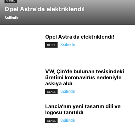
GENEL
Opel Astra’da elektriklendi!
8silindir
Opel Astra’da elektriklendi!
8silindir
GENEL
VW, Çin’de bulunan tesisindeki
üretimi koronavirüs nedeniyle
askıya aldı.
8silindir
GENEL
Lancia’nın yeni tasarım dili ve
logosu tanıtıldı
8silindir
GENEL