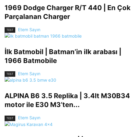
1969 Dodge Charger R/T 440 | En Çok
Parçalanan Charger
Etem Sayın
TEST
İlk Batmobil | Batman’in ilk arabası |
1966 Batmobile
Etem Sayın
TEST
ALPINA B6 3.5 Replika | 3.4lt M30B34
motor ile E30 M3’ten...
Etem Sayın
TEST