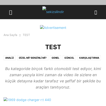
Ana Sayfa
TEST
TEST
ANALİZ
DİZEL Mİ? BENZİNLİ Mİ?
GENEL
GÜNCEL
KARŞILAŞTIRMA
KLASİK
KONSEPT
LİSTE
MAKYAJ
ÖNE ÇIKAN
TEKNİK BİLGİ
Bu kategoride birçok farklı otomobili test ediyor, kimi
TEST
TOZLU GARAJ
VIDEO ANLATIM
YENİLİK
zaman yazıyla kimi zaman da video ile sizlere en
küçük detayına kadar tarafsız ve şeffaf bir şekilde bu
araçları tanıtıyoruz.