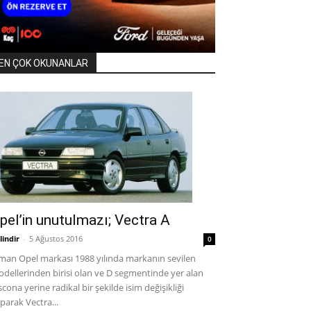
EN ÇOK OKUNANLAR
pel’in unutulmazı; Vectra A
lindir
-
5 Ağustos 2016
0
man Opel markası 1988 yılında markanın sevilen
dellerinden birisi olan ve D segmentinde yer alan
cona yerine radikal bir şekilde isim değişikliği
parak Vectra...