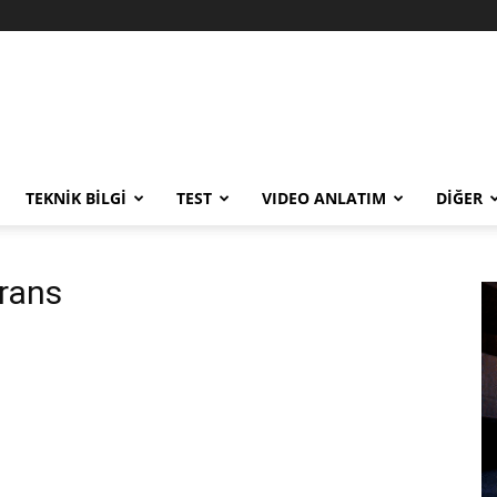
TEKNİK BİLGİ
TEST
VIDEO ANLATIM
DİĞER
erans