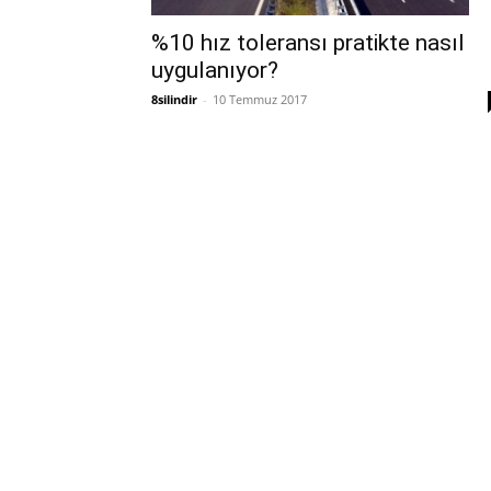
%10 hız toleransı pratikte nasıl
uygulanıyor?
8silindir
-
10 Temmuz 2017