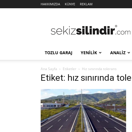
HAKKIMIZDA
KÜNYE
REKLAM
Sekiz
Silindir
TOZLU GARAJ
YENİLİK
ANALİZ
Ana Sayfa
Etiketler
Hız sınırında tolerans
Etiket: hız sınırında tol