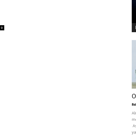
0
O
8si
Al
mo
As
ya