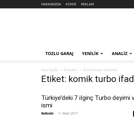
HAKKIMIZDA
KÜNYE
REKLAM
Sekiz
Silindir
TOZLU GARAJ
YENİLİK
ANALİZ
Ana Sayfa
Etiketler
Komik turbo ifadeleri
Etiket: komik turbo ifad
Türkiye’deki 7 ilginç Turbo deyimi 
ismi
8silindir
-
11 Mart 2017