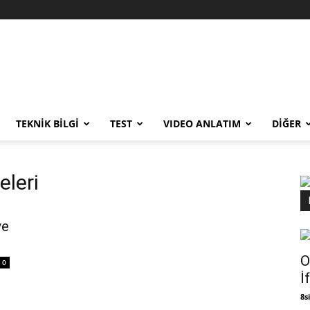
TEKNİK BİLGİ
TEST
VIDEO ANLATIM
DİĞER
eleri
ve
O
0
İ
8si