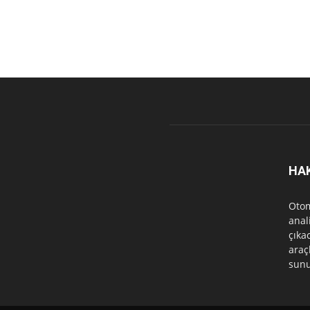
HA
Otom
anal
çıka
araçl
sunu