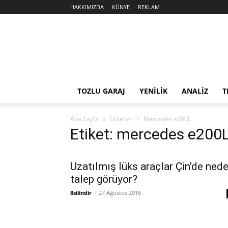
HAKKIMIZDA
KÜNYE
REKLAM
Sekiz
Silindir
TOZLU GARAJ
YENİLİK
ANALİZ
T
Ana Sayfa
Etiketler
Mercedes e200L
Etiket: mercedes e200
Uzatılmış lüks araçlar Çin’de ned
talep görüyor?
8silindir
-
27 Ağustos 2016