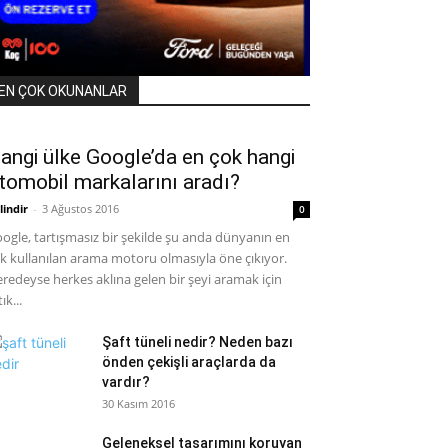
EN ÇOK OKUNANLAR
angi ülke Google’da en çok hangi
tomobil markalarını aradı?
lindir
-
3 Ağustos 2016
0
ogle, tartışmasız bir şekilde şu anda dünyanın en
k kullanılan arama motoru olmasıyla öne çıkıyor.
redeyse herkes aklına gelen bir şeyi aramak için
ık...
Şaft tüneli nedir? Neden bazı
önden çekişli araçlarda da
vardır?
30 Kasım 2016
Geleneksel tasarımını koruyan