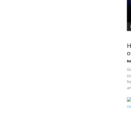
H
o
8si
Go
ço
Ne
art