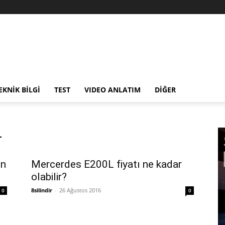
EKNİK BİLGİ
TEST
VIDEO ANLATIM
DİĞER
L
en
Mercerdes E200L fiyatı ne kadar
olabilir?
8silindir
-
26 Ağustos 2016
0
0